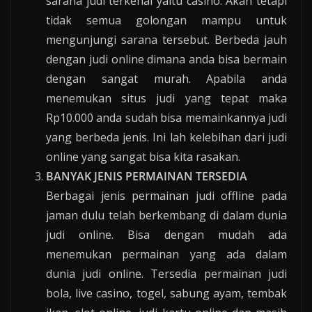
sarana judi terkenal yaitu casino. Akan tetapi
tidak semua golongan mampu untuk
mengunjungi sarana tersebut. Berbeda jauh
dengan judi online dimana anda bisa bermain
dengan sangat murah. Apabila anda
menemukan situs judi yang tepat maka
Rp10.000 anda sudah bisa memainkannya judi
yang berbeda jenis. Ini lah kelebihan dari judi
online yang sangat bisa kita rasakan.
BANYAK JENIS PERMAINAN TERSEDIA
Berbagai jenis permainan judi offline pada
jaman dulu telah berkembang di dalam dunia
judi online. Bisa dengan mudah ada
menemukan permainan yang ada dalam
dunia judi online. Tersedia permainan judi
bola, live casino, togel, sabung ayam, tembak