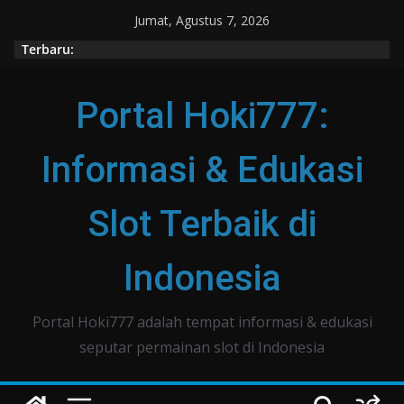
Skip
Jumat, Agustus 7, 2026
to
Terbaru:
content
Portal Hoki777:
Informasi & Edukasi
Slot Terbaik di
Indonesia
Portal Hoki777 adalah tempat informasi & edukasi
seputar permainan slot di Indonesia