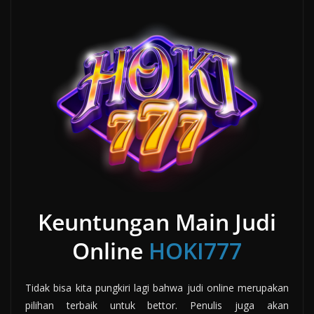
Keuntungan Main Judi
Online
HOKI777
Tidak bisa kita pungkiri lagi bahwa judi online merupakan
pilihan terbaik untuk bettor. Penulis juga akan