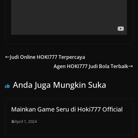
Judi Online HOKI777 Terpercaya
Agen HOKI777 Judi Bola Terbaik
Anda Juga Mungkin Suka
Mainkan Game Seru di Hoki777 Official
April 1, 2024