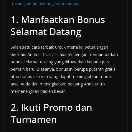
meningkatkan peluang kemenangan
.
1. Manfaatkan Bonus
Selamat Datang
Salah satu cara terbaik untuk memulai petualangan
bermain Anda di
Hoki777
adalah dengan memanfaatkan
bonus selamat datang yang ditawarkan kepada para
pemain baru. Biasanya, bonus ini berupa putaran gratis
atau bonus setoran yang dapat meningkatkan modal
awal Anda dan meningkatkan peluang Anda untuk
memenangkan hadiah besar.
2. Ikuti Promo dan
Turnamen