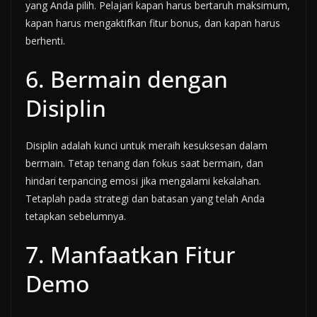
yang Anda pilih. Pelajari kapan harus bertaruh maksimum,
kapan harus mengaktifkan fitur bonus, dan kapan harus
berhenti.
6. Bermain dengan
Disiplin
Disiplin adalah kunci untuk meraih kesuksesan dalam
bermain. Tetap tenang dan fokus saat bermain, dan
hindari terpancing emosi jika mengalami kekalahan.
Tetaplah pada strategi dan batasan yang telah Anda
tetapkan sebelumnya.
7. Manfaatkan Fitur
Demo