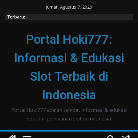
Skip
Jumat, Agustus 7, 2026
to
Terbaru:
content
Portal Hoki777:
Informasi & Edukasi
Slot Terbaik di
Indonesia
Portal Hoki777 adalah tempat informasi & edukasi
seputar permainan slot di Indonesia