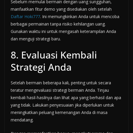
Sebelum memulai bermain dengan uang sungguhan,
manfaatkan fitur demo yang disediakan oleh setelah
Daftar Hoki777
. Ini memungkinkan Anda untuk mencoba
berbagai permainan tanpa risiko kehilangan uang.
Gunakan waktu ini untuk mengasah keterampilan Anda
dan menguji strategi baru.
8. Evaluasi Kembali
Strategi Anda
Setelah bermain beberapa kali, penting untuk secara
teratur mengevaluasi strategi bermain Anda. Tinjau
kembali hasil-hasilnya dan lihat apa yang berhasil dan apa
yang tidak. Lakukan penyesuaian jika diperlukan untuk
meningkatkan peluang kemenangan Anda di masa
mendatang.