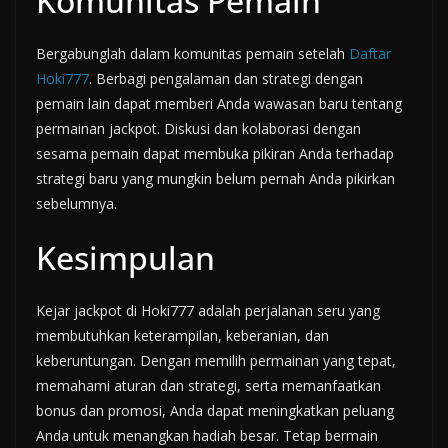
Komunitas Pemain
Bergabunglah dalam komunitas pemain setelah
Daftar
Hoki777
. Berbagi pengalaman dan strategi dengan
pemain lain dapat memberi Anda wawasan baru tentang
permainan jackpot. Diskusi dan kolaborasi dengan
sesama pemain dapat membuka pikiran Anda terhadap
strategi baru yang mungkin belum pernah Anda pikirkan
sebelumnya.
Kesimpulan
Kejar jackpot di Hoki777 adalah perjalanan seru yang
membutuhkan keterampilan, keberanian, dan
keberuntungan. Dengan memilih permainan yang tepat,
memahami aturan dan strategi, serta memanfaatkan
bonus dan promosi, Anda dapat meningkatkan peluang
Anda untuk menangkan hadiah besar. Tetap bermain