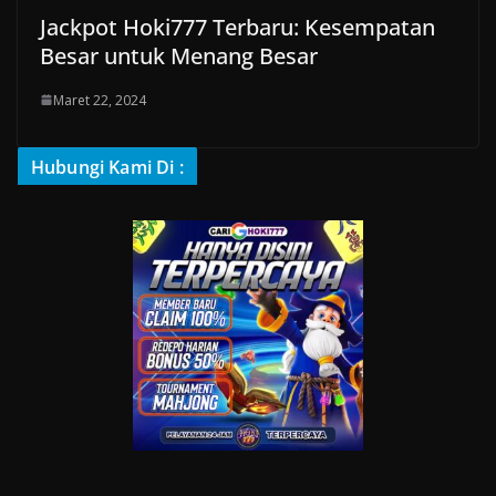
Jackpot Hoki777 Terbaru: Kesempatan
Besar untuk Menang Besar
Maret 22, 2024
Hubungi Kami Di :