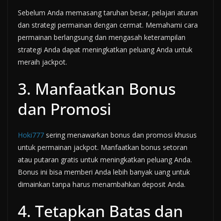
Sebelum Anda memasang taruhan besar, pelajari aturan
dan strategi permainan dengan cermat. Memahami cara
permainan berlangsung dan mengasah keterampilan
strategi Anda dapat meningkatkan peluang Anda untuk
meraih jackpot.
3. Manfaatkan Bonus
dan Promosi
Hoki777
sering menawarkan bonus dan promosi khusus
untuk permainan jackpot. Manfaatkan bonus setoran
atau putaran gratis untuk meningkatkan peluang Anda.
Bonus ini bisa memberi Anda lebih banyak uang untuk
dimainkan tanpa harus menambahkan deposit Anda.
4. Tetapkan Batas dan