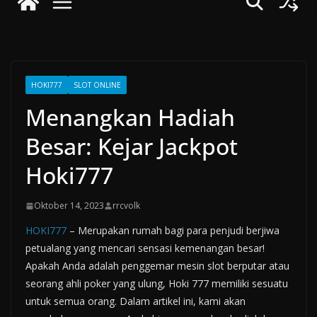
HOKI777
SLOT ONLINE
Menangkan Hadiah
Besar: Kejar Jackpot
Hoki777
Oktober 14, 2023
rrcvolk
HOKI777
– Merupakan rumah bagi para penjudi berjiwa
petualang yang mencari sensasi kemenangan besar!
Apakah Anda adalah penggemar mesin slot berputar atau
seorang ahli poker yang ulung, Hoki 777 memiliki sesuatu
untuk semua orang. Dalam artikel ini, kami akan