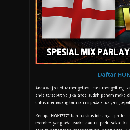
Daftar HOK
Anda wajib untuk mengetahui cara menghitung tar
anda tersebut ya. Jika anda sudah paham maka a
untuk memasang taruhan ini pada situs yang tepat 
Kenapa
HOKI777
? Karena situs ini sangat prof
member yang ada. Maka dari itu perlu sekali kal