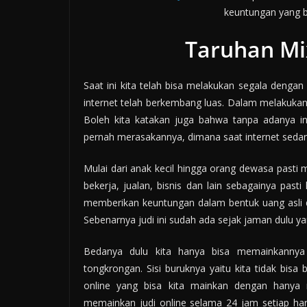
keuntungan yang b
Taruhan Mi
Saat ini kita telah bisa melakukan segala denga
internet telah berkembang luas. Dalam melakukan 
Boleh kita katakan juga bahwa tanpa adanya in
pernah merasakannya, dimana saat internet sedan
Mulai dari anak kecil hingga orang dewasa pasti 
bekerja, jualan, bisnis dan lain sebagainya past
memberikan keuntungan dalam bentuk uang asli da
Sebenarnya judi ini sudah ada sejak jaman dulu ya
Bedanya dulu kita hanya bisa memainkannya
tongkrongan. Sisi buruknya yaitu kita tidak bi
online yang bisa kita mainkan dengan hanya
memainkan judi online selama 24 jam setiap hari