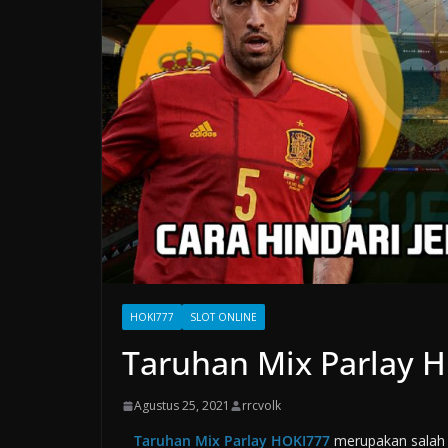
HOKI777
SLOT ONLINE
Taruhan Mix Parlay 
Agustus 25, 2021
rrcvolk
Taruhan Mix Parlay HOKI777
merupakan salah s