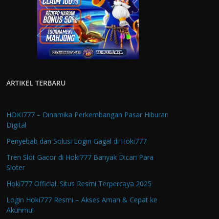
ARTIKEL TERBARU
HOKI777 – Dinamika Perkembangan Pasar Hiburan
Digital
Penyebab dan Solusi Login Gagal di Hoki777
Tren Slot Gacor di Hoki777 Banyak Dicari Para
Sloter
Hoki777 Official: Situs Resmi Terpercaya 2025
Login Hoki777 Resmi – Akses Aman & Cepat ke
Akunmu!