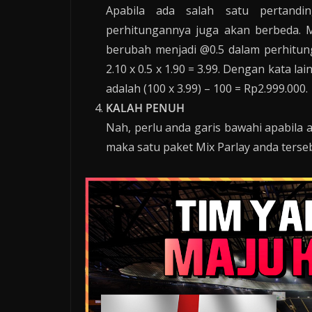
Apabila ada salah satu pertand
perhitungannya juga akan berbeda. M
berubah menjadi @0.5 dalam perhitung
2.10 x 0.5 x 1.90 = 3.99. Dengan kata 
adalah (100 x 3.99) – 100 = Rp2.999.000.
KALAH PENUH
Nah, perlu anda garis bawahi apabila 
maka satu paket Mix Parlay anda terse