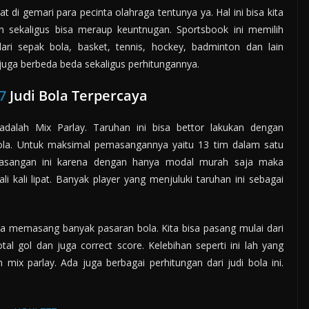
di gemari para pecinta olahraga tentunya ya. Hal ini bisa kita
 sekaligus bisa meraup keuntnugan. Sportsbook ini memilih
dari sepak bola, basket, tennis, hockey, badminton dan lain
a juga berbeda beda sekaligus perhitungannya.
7
Judi Bola Terpercaya
adalah Mix Parlay. Taruhan ini bisa bettor lakukan dengan
ola. Untuk maksimal pemasangannya yaitu 13 tim dalam satu
pasangan ini karena dengan hanya modal murah saja maka
i kali lipat. Banyak player yang menjuluki taruhan ini sebagai
isa memasang banyak pasaran bola. Kita bisa pasang mulai dari
al gol dan juga correct score. Kelebihan seperti ini lah yang
mix parlay. Ada juga berbagai perhitungan dari judi bola ini.