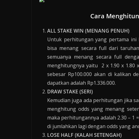
Cara Menghitun
ALL STAKE WIN (MENANG PENUH)
Untuk perhitungan yang pertama ini b
bisa menang secara full dari taruh
semuanya menang secara full denga
menghitungnya yaitu 2 x 1.90 x 1.80 
sebesar Rp100.000 akan di kalikan d
dapatkan adalah Rp1.336.000.
DRAW STAKE (SERI)
Kemudian juga ada perhitungan jika sa
menghitung odds yang menang setenga
maka perhitungannya adalah 2.30 – 1 = 1.
di jumlahkan lagi dengan odds yang an
LOSE HALF (KALAH SETENGAH)