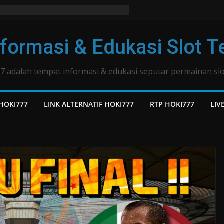
formasi & Edukasi Slot T
7 adalah tempat informasi & edukasi seputar permainan slo
HOKI777
LINK ALTERNATIF HOKI777
RTP HOKI777
LIV