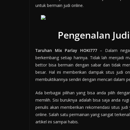
untuk bermain judi online.
Pengenalan Jud
Taruhan Mix Parlay HOKI777
– Dalam negara
berkembang setiap harinya. Tidak lah menjadi ma
bettor bisa bermain dengan sabar dan tidak mer
besar. Hal ini memberikan dampak situs judi on
membuktikannya sendiri dengan mencari dalam pe
Ada berbagai pilihan yang bisa anda pilih dengan
memilih. Sisi buruknya adalah bisa saja anda rugi 
penulis akan memberikan rekomendasi situs judi
online. Salah satu permainan yang sangat terkenal
artikel ini sampai habis.