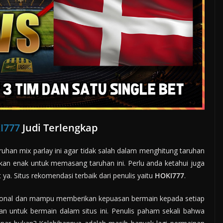
I777
Judi Terlengkap
uhan mix parlay ini agar tidak salah dalam menghitung taruhan
kan enak untuk memasang taruhan ini. Perlu anda ketahui juga
ya. Situs rekomendasi terbaik dari penulis yaitu
HOKI777
.
essional dan mampu memberikan kepuasan bermain kepada setiap
ian untuk bermain dalam situs ini. Penulis paham sekali bahwa