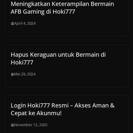
Meningkatkan Keterampilan Bermain
AFB Gaming di Hoki777
April 4, 2024
Hapus Keraguan untuk Bermain di
Hoki777
Mei 29, 2024
Login Hoki777 Resmi – Akses Aman &
Cepat ke Akunmu!
November 12, 2025