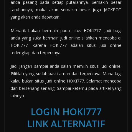
anda pasang pada setiap putarannya. Semakin besar
taruhannya, maka akan semakin besar juga JACKPOT
yang akan anda dapatkan.
Menarik bukan bermain pada situs HOKI777. Jadi bagi
anda yang suka bermain judi online silahkan mencoba di
HOKI777. Karena HOKI777 adalah situs judi online
terlengkap dan terpercaya.
Jadi jangan sampai anda salah memilih situs judi online.
Pilihlah yang sudah pasti aman dan terpercaya. Mana lagi
kalau bukan situs judi online HOKI777. Selamat mencoba
dan bersenang senang. Sampai ketemu pada artikel yang
lainnya.
LOGIN HOKI777
LINK ALTERNATIF