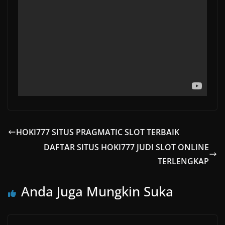
HOKI777 SITUS PRAGMATIC SLOT TERBAIK
DAFTAR SITUS HOKI777 JUDI SLOT ONLINE
TERLENGKAP
Anda Juga Mungkin Suka