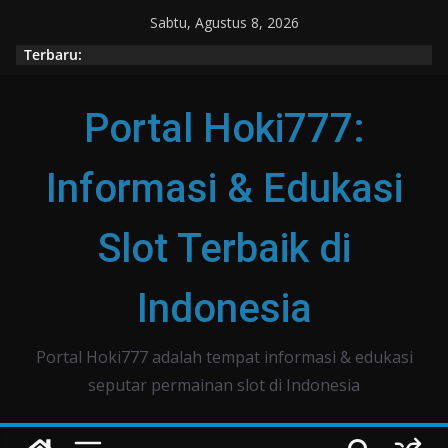
Skip
Sabtu, Agustus 8, 2026
to
Terbaru:
content
Portal Hoki777:
Informasi & Edukasi
Slot Terbaik di
Indonesia
Portal Hoki777 adalah tempat informasi & edukasi
seputar permainan slot di Indonesia