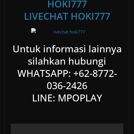
HOKI777
LIVECHAT HOKI777
Untuk informasi lainnya
silahkan hubungi
WHATSAPP: +62-8772-
036-2426
LINE: MPOPLAY