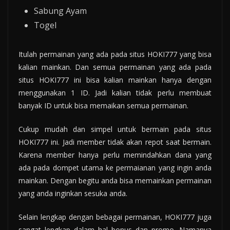
Sabung Ayam
Togel
Itulah permainan yang ada pada situs HOKI777 yang bisa
kalian mainkan. Dan semua permainan yang ada pada
situs HOKI777 ini bisa kalian mainkan hanya dengan
menggunakan 1 ID. Jadi kalian tidak perlu membuat
banyak ID untuk bisa memaikan semua permainan.
Cukup mudah dan simpel untuk bermain pada situs
HOKI777 ini. Jadi member tidak akan repot saat bermain.
Karena member hanya perlu memindahkan dana yang
ada pada dompet utama ke permaianan yang ingin anda
mainkan. Dengan begitu anda bisa memainkan permainan
yang anda inginkan sesuka anda.
Selain lengkap dengan bebagai permainan, HOKI777 juga
sangat lengkap dalam hal bonus dan promo. Namanya