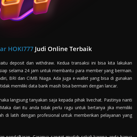
tar HOKI777
Judi Online Terbaik
aitu deposit dan withdraw. Kedua transaksi ini bisa kita lakukan
siap selama 24 jam untuk membantu para member yang bermain.
diri, BRI dan CIMB Niaga. Ada juga e-wallet yang bisa di gunakan
tidak memiliki data bank masih bisa bermain dengan lancar.
aka langsung tanyakan saja kepada pihak livechat. Pastinya nanti
Maka dari itu anda tidak perlu ragu untuk bertanya jika memiliki
ah di latih dengan profesional untuk memberikan pelayanan yang
kan pendaftaran. Caranya sangat mudah sekali karena anda hanya