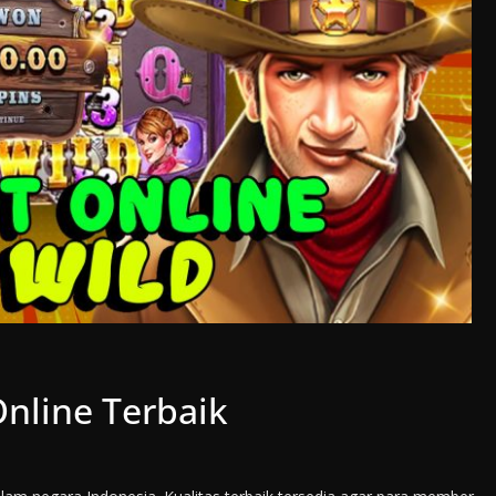
Online Terbaik