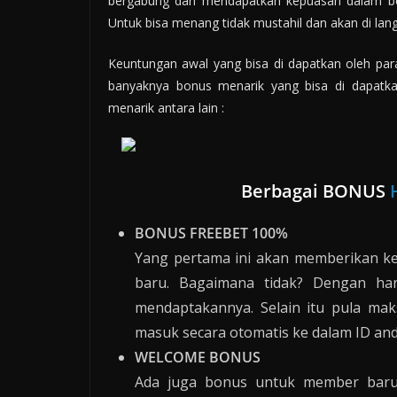
bergabung dan mendapatkan kepuasan dalam be
Untuk bisa menang tidak mustahil dan akan di lan
Keuntungan awal yang bisa di dapatkan oleh par
banyaknya bonus menarik yang bisa di dapatk
menarik antara lain :
Berbagai BONUS
BONUS FREEBET 100%
Yang pertama ini akan memberikan k
baru. Bagaimana tidak? Dengan ha
mendaptakannya. Selain itu pula ma
masuk secara otomatis ke dalam ID and
WELCOME BONUS
Ada juga bonus untuk member baru