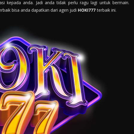
i kepada anda. Jadi anda tidak perlu ragu lagi untuk bermain.
erbaik bisa anda dapatkan dari agen judi
HOKI777
terbaik ini.