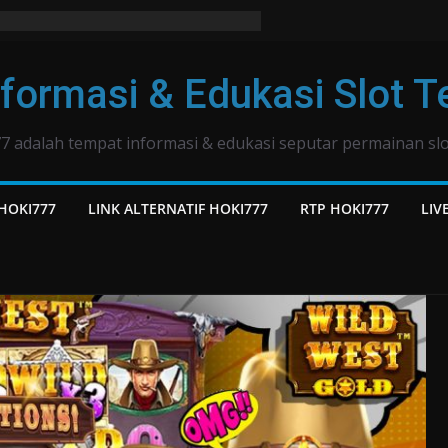
formasi & Edukasi Slot T
7 adalah tempat informasi & edukasi seputar permainan slo
HOKI777
LINK ALTERNATIF HOKI777
RTP HOKI777
LIV