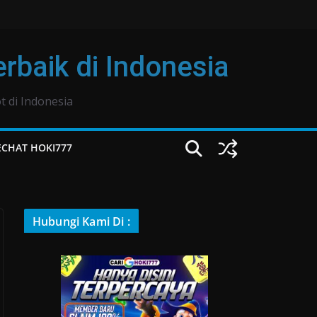
erbaik di Indonesia
t di Indonesia
ECHAT HOKI777
Hubungi Kami Di :