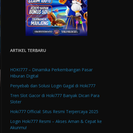
ARTIKEL TERBARU
HOKI777 – Dinamika Perkembangan Pasar
Hiburan Digital
Penyebab dan Solusi Login Gagal di Hoki777
Tren Slot Gacor di Hoki777 Banyak Dicari Para
Sloter
Hoki777 Official: Situs Resmi Terpercaya 2025
Login Hoki777 Resmi – Akses Aman & Cepat ke
Akunmu!