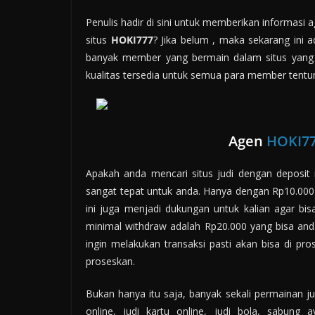
Penulis hadir di sini untuk memberikan informa
situs
HOKI777
? Jika belum , maka sekarang ini 
banyak member yang bermain dalam situs yang b
kualitas tersedia untuk semua para member tentu
Agen
HOKI7
Apakah anda mencari situs judi dengan deposi
sangat tepat untuk anda. Hanya dengan Rp10.000
ini juga menjadi dukungan untuk kalian agar bi
minimal withdraw adalah Rp20.000 yang bisa an
ingin melakukan transaksi pasti akan bisa di p
proseskan.
Bukan hanya itu saja, banyak sekali permainan ju
online, judi kartu online, judi bola, sabung