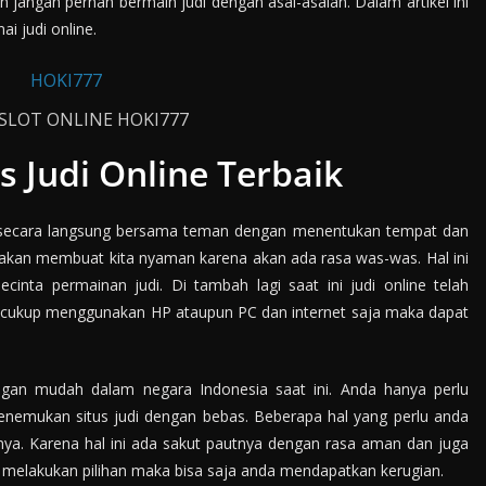
h jangan pernah bermain judi dengan asal-asalan. Dalam artikel ini
i judi online.
SLOT ONLINE HOKI777
s Judi Online Terbaik
n secara langsung bersama teman dengan menentukan tempat dan
k akan membuat kita nyaman karena akan ada rasa was-was. Hal ini
cinta permainan judi. Di tambah lagi saat ini judi online telah
 cukup menggunakan HP ataupun PC dan internet saja maka dapat
ngan mudah dalam negara Indonesia saat ini. Anda hanya perlu
nemukan situs judi dengan bebas. Beberapa hal yang perlu anda
asnya. Karena hal ini ada sakut pautnya dengan rasa aman dan juga
 melakukan pilihan maka bisa saja anda mendapatkan kerugian.