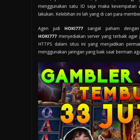
menggunakan satu ID saja maka kesempatan a
lakukan. Kelebihan ini lah yang di cari para membe
Agen judi
HOKI777
sangat paham dengan 
HOKI777
menyediakan server yang terbaik agar 
HTTPS dalam situs ini yang menjadikan permain
menggunakan jaringan yang baik saat bermain agar