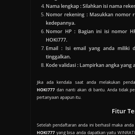
Nama lengkap : Silahkan isi nama reken
Nomor rekening : Masukkan nomor re
kedepannya.
Nomor HP : Bagian ini isi nomor HP
HOKI777.
Email : Isi email yang anda miliki
tinggalkan.
Kode validasi : Lampirkan angka yang 
Jika ada kendala saat anda melakukan penda
HOKI777
dan nanti akan di bantu. Anda tidak p
pertanyaan apapun itu.
Fitur T
Setelah pendaftaran anda ini berhasil maka anda 
HOKI777
yang bisa anda dapatkan yaitu WINRATE 