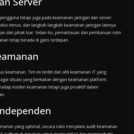
an Server
pengguna tetapi juga pada keamanan jaringan dan server
ksi intrusi, dan langkah-langkah keamanan jaringan lainnya
n dari pihak luar. Selain itu, pemantauan dan pembaruan rutin
an tetap berada di garis terdepan.
Keamanan
s keamanan. Tim ini terdiri dari ahli keamanan IT yang
agai situasi yang berkaitan dengan keamanan platform.
hadap insiden keamanan tetapi juga proaktif dalam
an.
i Independen
anan yang optimal, secara rutin menjalani audit keamanan
il audit ini di gunakan untuk memvalidasi dan memperbaiki