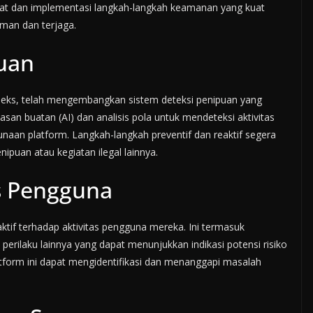
ketat dan implementasi langkah-langkah keamanan yang kuat
man dan terjaga.
puan
eks, telah mengembangkan sistem deteksi penipuan yang
san buatan (AI) dan analisis pola untuk mendeteksi aktivitas
naan platform. Langkah-langkah preventif dan reaktif segera
ipuan atau kegiatan ilegal lainnya.
s Pengguna
if terhadap aktivitas pengguna mereka. Ini termasuk
erilaku lainnya yang dapat menunjukkan indikasi potensi risiko
orm ini dapat mengidentifikasi dan menanggapi masalah