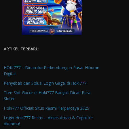
ARTIKEL TERBARU
HOKI777 – Dinamika Perkembangan Pasar Hiburan
Digital
Penyebab dan Solusi Login Gagal di Hoki777
Tren Slot Gacor di Hoki777 Banyak Dicari Para
Sloter
Hoki777 Official: Situs Resmi Terpercaya 2025
Login Hoki777 Resmi – Akses Aman & Cepat ke
Akunmu!