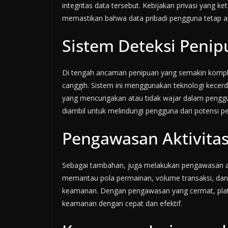
integritas data tersebut. Kebijakan privasi yang 
memastikan bahwa data pribadi pengguna tetap a
Sistem Deteksi Peni
Di tengah ancaman penipuan yang semakin kompl
canggih. Sistem ini menggunakan teknologi kecerda
yang mencurigakan atau tidak wajar dalam penggu
diambil untuk melindungi pengguna dari potensi pen
Pengawasan Aktivita
Sebagai tambahan, juga melakukan pengawasan akt
memantau pola permainan, volume transaksi, dan p
keamanan. Dengan pengawasan yang cermat, platf
keamanan dengan cepat dan efektif.