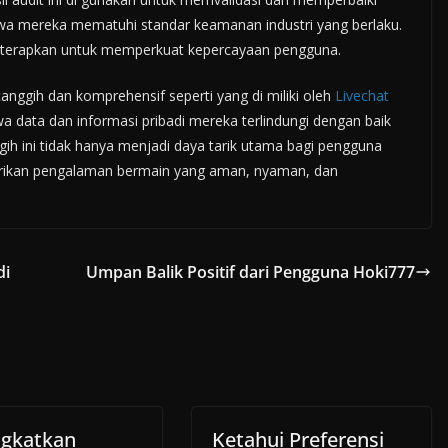
a mereka mematuhi standar keamanan industri yang berlaku.
a di terapkan untuk memperkuat kepercayaan pengguna.
gih dan komprehensif seperti yang di miliki oleh
Livechat
a data dan informasi pribadi mereka terlindungi dengan baik
gih ini tidak hanya menjadi daya tarik utama bagi pengguna
ikan pengalaman bermain yang aman, nyaman, dan
di
Umpan Balik Positif dari Pengguna Hoki777
gkatkan
Ketahui Preferensi