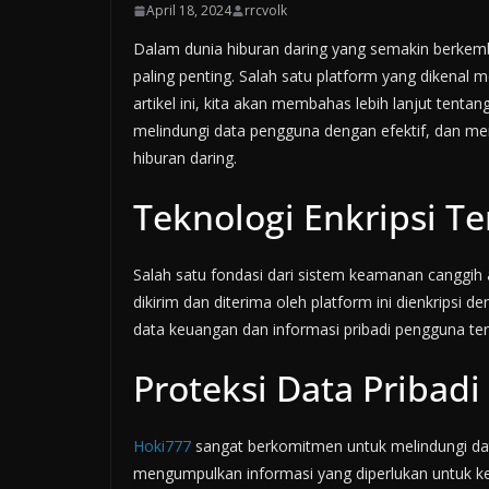
April 18, 2024
rrcvolk
Dalam dunia hiburan daring yang semakin berkem
paling penting. Salah satu platform yang dikenal
artikel ini, kita akan membahas lebih lanjut tentan
melindungi data pengguna dengan efektif, dan men
hiburan daring.
Teknologi Enkripsi Te
Salah satu fondasi dari sistem keamanan canggih 
dikirim dan diterima oleh platform ini dienkripsi d
data keuangan dan informasi pribadi pengguna terl
Proteksi Data Pribadi
Hoki777
sangat berkomitmen untuk melindungi dat
mengumpulkan informasi yang diperlukan untuk ke