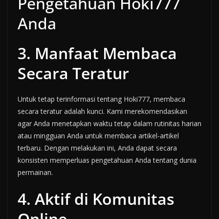
Pengetahuan Hoki777
Anda
3. Manfaat Membaca
Secara Teratur
Untuk tetap terinformasi tentang Hoki777, membaca
secara teratur adalah kunci. Kami merekomendasikan
agar Anda menetapkan waktu tetap dalam rutinitas harian
atau mingguan Anda untuk membaca artikel-artikel
terbaru. Dengan melakukan ini, Anda dapat secara
konsisten memperluas pengetahuan Anda tentang dunia
permainan.
4. Aktif di Komunitas
Online