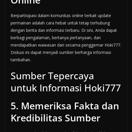
Berpartisipasi dalam komunitas online terkait update
permainan adalah cara hebat untuk tetap terhubung
dengan berita dan informasi terbaru. Di sini, Anda dapat
berbagi pengalaman, bertanya pertanyaan, dan
mendapatkan wawasan dari sesama penggemar Hoki777.
Diskusi ini dapat menjadi sumber berharga informasi
tambahan.
Sumber Tepercaya
untuk Informasi Hoki777
5. Memeriksa Fakta dan
Kredibilitas Sumber