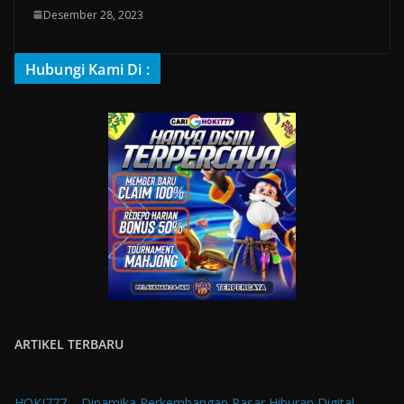
Desember 28, 2023
Hubungi Kami Di :
ARTIKEL TERBARU
HOKI777 – Dinamika Perkembangan Pasar Hiburan Digital