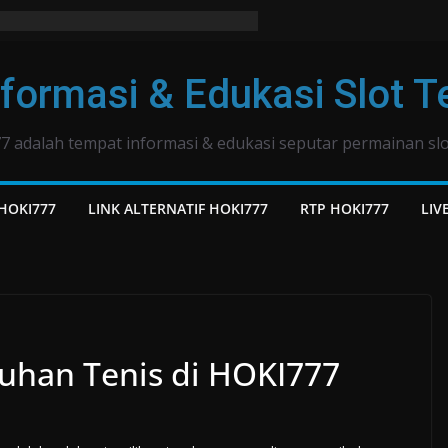
formasi & Edukasi Slot T
7 adalah tempat informasi & edukasi seputar permainan slo
HOKI777
LINK ALTERNATIF HOKI777
RTP HOKI777
LIV
han Tenis di HOKI777