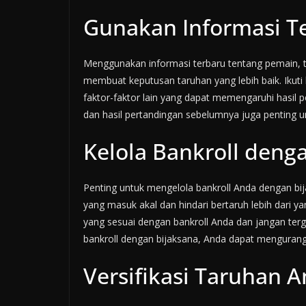
Gunakan Informasi T
Menggunakan informasi terbaru tentang pemain, 
membuat keputusan taruhan yang lebih baik. Ikuti 
faktor-faktor lain yang dapat memengaruhi hasil
dan hasil pertandingan sebelumnya juga penting u
Kelola Bankroll deng
Penting untuk mengelola bankroll Anda dengan bi
yang masuk akal dan hindari bertaruh lebih dari 
yang sesuai dengan bankroll Anda dan jangan ter
bankroll dengan bijaksana, Anda dapat mengurangi
Versifikasi Taruhan 