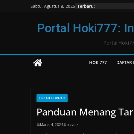
Skip
Terbaru:
Sabtu, Agustus 8, 2026
to
content
Portal Hoki777: In
Portal Hoki77
HOKI777
DAFTAR 
UNCATEGORIZED
Panduan Menang Taru
Maret 4, 2024
rrcvolk