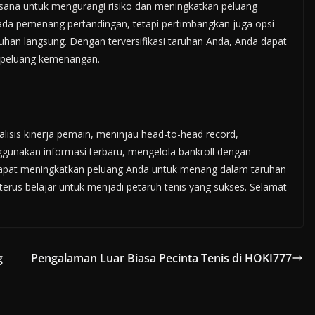
jaksana untuk mengurangi risiko dan meningkatkan peluang
a pemenang pertandingan, tetapi pertimbangkan juga opsi
aruhan langsung. Dengan terversifikasi taruhan Anda, Anda dapat
 peluang kemenangan.
sis kinerja pemain, meninjau head-to-head record,
gunakan informasi terbaru, mengelola bankroll dengan
a dapat meningkatkan peluang Anda untuk menang dalam taruhan
n terus belajar untuk menjadi petaruh tenis yang sukses. Selamat
g
Pengalaman Luar Biasa Pecinta Tenis di HOKI777