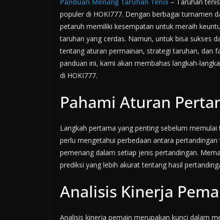
Panduan Menang Taruhan Tenis
– Taruhan tenis
populer di HOKI777. Dengan berbagai turnamen da
petaruh memiliki kesempatan untuk meraih keun
taruhan yang cerdas. Namun, untuk bisa sukses 
tentang aturan permainan, strategi taruhan, dan 
panduan ini, kami akan membahas langkah-langk
di HOKI777.
Pahami Aturan Perta
Langkah pertama yang penting sebelum memulai 
perlu mengetahui perbedaan antara pertandingan 
pemenang dalam setiap jenis pertandingan. Me
prediksi yang lebih akurat tentang hasil pertanding
Analisis Kinerja Pema
Analisis kinerja pemain merupakan kunci dalam me