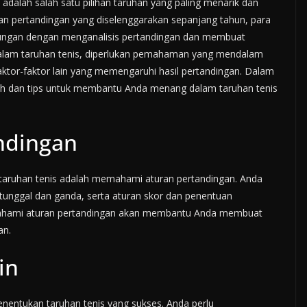
 adalah salah satu pilihan taruhan yang paling menarik dan
n pertandingan yang diselenggarakan sepanjang tahun, para
tungan dengan menganalisis pertandingan dan membuat
dalam taruhan tenis, diperlukan pemahaman yang mendalam
faktor-faktor lain yang memengaruhi hasil pertandingan. Dalam
ah dan tips untuk membantu Anda menang dalam taruhan tenis
ndingan
taruhan tenis adalah memahami aturan pertandingan. Anda
tunggal dan ganda, serta aturan skor dan penentuan
mahami aturan pertandingan akan membantu Anda membuat
an.
in
nentukan taruhan tenis yang sukses. Anda perlu