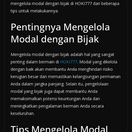
mengelola modal dengan bijak di HOKI777 dan beberapa
tips untuk melakukannya.
Pentingnya Mengelola
Modal dengan Bijak
Mengelola modal dengan bijak adalah hal yang sangat
penting dalam bermain di
HOKI777
. Modal yang dikelola
dengan baik akan membantu Anda menghindari risiko
kerugian besar dan memastikan kelangsungan permainan
Anda dalam jangka panjang. Selain itu, pengelolaan
modal yang bijak juga dapat membantu Anda
memaksimalkan potensi keuntungan Anda dan
meningkatkan pengalaman bermain Anda secara
keseluruhan.
Tips Mengelola Modal