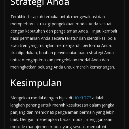
Strategi Anda
Terakhir, tetaplah terbuka untuk mengevaluasi dan
memperbarui strategi pengelolaan modal Anda sesuai
dengan kebutuhan dan pengalaman Anda. Tinjau kembali
hasil permainan Anda secara teratur dan identifikasi pola
atau tren yang mungkin memengaruhi performa Anda.
Jika diperlukan, buatlah penyesuaian pada strategi Anda
untuk mengoptimalkan pengelolaan modal Anda dan
meningkatkan peluang Anda untuk meraih kemenangan.
Kesimpulan
Mengelola modal dengan bijak di
HOKI 777
adalah
langkah penting untuk meraih kesuksesan dalam jangka
panjang dan menikmati pengalaman bermain yang lebih
baik. Dengan menetapkan batas modal, menggunakan
metode manajemen modal yang sesuai, mematuhi