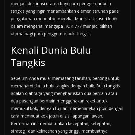
menjadi destinasi utama bagi para penggemar bulu
tangkis yang ingin menambahkan elemen taruhan pada
pengalaman menonton mereka. Mari kita telusuri lebih
dalam mengenai mengapa HOKI777 menjadi pilihan
utama bagi para penggemar bulu tangkis.
Kenali Dunia Bulu
Tangkis
Sebelum Anda mulai memasang taruhan, penting untuk
memahami dunia bulu tangkis dengan baik. Bulu tangkis
adalah olahraga yang mengharuskan dua pemain atau
dua pasangan bermain menggunakan raket untuk
memukul kok, dengan tujuan memenangkan poin dengan
cara membuat kok jatuh di sisi lapangan lawan.
Permainan ini membutuhkan kecepatan, ketepatan,
strategi, dan kelincahan yang tinggi, membuatnya