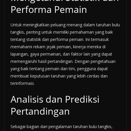
Performa Pemain
Untuk meningkatkan peluang menang dalam taruhan bulu
tangkis, penting untuk memiliki pemahaman yang baik
tentang statistik dan performa pemain. Ini termasuk
memahami rekam jejak pemain, kinerja mereka di
lapangan, gaya permainan, dan faktor lain yang dapat
memengaruhi hasil pertandingan. Dengan pengetahuan
yang baik tentang pemain dan tim, pengguna dapat
membuat keputusan taruhan yang lebih cerdas dan
terinformasi.
Analisis dan Prediksi
Pertandingan
Sebagai bagian dari pengalaman taruhan bulu tangkis,