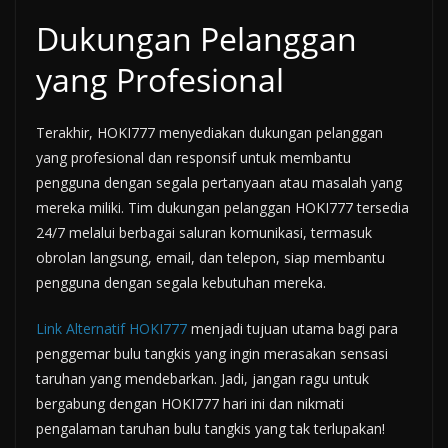
Dukungan Pelanggan
yang Profesional
Terakhir, HOKI777 menyediakan dukungan pelanggan
yang profesional dan responsif untuk membantu
pengguna dengan segala pertanyaan atau masalah yang
mereka miliki. Tim dukungan pelanggan HOKI777 tersedia
24/7 melalui berbagai saluran komunikasi, termasuk
obrolan langsung, email, dan telepon, siap membantu
pengguna dengan segala kebutuhan mereka.
Link Alternatif HOKI777
menjadi tujuan utama bagi para
penggemar bulu tangkis yang ingin merasakan sensasi
taruhan yang mendebarkan. Jadi, jangan ragu untuk
bergabung dengan HOKI777 hari ini dan nikmati
pengalaman taruhan bulu tangkis yang tak terlupakan!