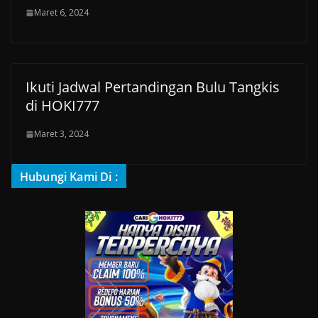
Maret 6, 2024
Ikuti Jadwal Pertandingan Bulu Tangkis
di HOKI777
Maret 3, 2024
Hubungi Kami Di :