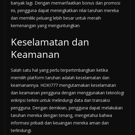
banyak lagi. Dengan memanfaatkan bonus dan promosi
ini, pengguna dapat meningkatkan nilai taruhan mereka
dan memiliki peluang lebih besar untuk meraih
kemenangan yang menguntungkan.
Keselamatan dan
Keamanan
Salah satu hal yang perlu terpertimbangkan ketika
memilih platform taruhan adalah keselamatan dan
keamanannya. HOKI777 mengutamakan keselamatan
dan keamanan pengguna dengan menggunakan teknologi
enkripsi terkini untuk melindungi data dan transaksi
pengguna. Dengan demikian, pengguna dapat melakukan
taruhan mereka dengan tenang, mengetahui bahwa
informasi pribadi dan keuangan mereka aman dan
terlindungi.