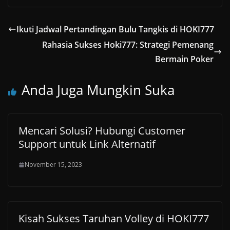
Ikuti Jadwal Pertandingan Bulu Tangkis di HOKI777
Rahasia Sukses Hoki777: Strategi Pemenang
Bermain Poker
Anda Juga Mungkin Suka
Mencari Solusi? Hubungi Customer
Support untuk Link Alternatif
November 15, 2023
Kisah Sukses Taruhan Volley di HOKI777