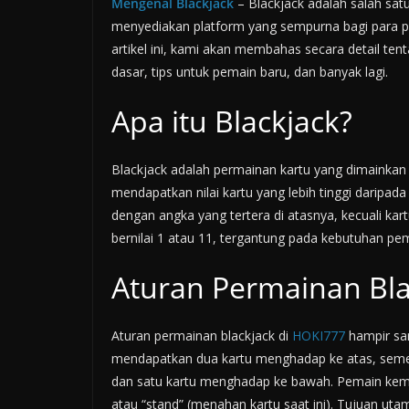
Mengenal Blackjack
– Blackjack adalah salah sat
menyediakan platform yang sempurna bagi para p
artikel ini, kami akan membahas secara detail ten
dasar, tips untuk pemain baru, dan banyak lagi.
Apa itu Blackjack?
Blackjack adalah permainan kartu yang dimainkan
mendapatkan nilai kartu yang lebih tinggi daripada 
dengan angka yang tertera di atasnya, kecuali kart
bernilai 1 atau 11, tergantung pada kebutuhan pe
Aturan Permainan Bla
Aturan permainan blackjack di
HOKI777
hampir sam
mendapatkan dua kartu menghadap ke atas, seme
dan satu kartu menghadap ke bawah. Pemain kem
atau “stand” (menahan kartu saat ini). Tujuan u