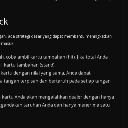
ck
gan, ada strategi dasar yang dapat membantu meningkatkan
ermasuk:
ah, coba ambil kartu tambahan (hit). Jika total Anda
l kartu tambahan (stand).
kartu dengan nilai yang sama, Anda dapat
a tangan terpisah dan bertaruh pada setiap tangan
wa kartu Anda akan mengalahkan dealer dengan hanya
ggandakan taruhan Anda dan hanya menerima satu