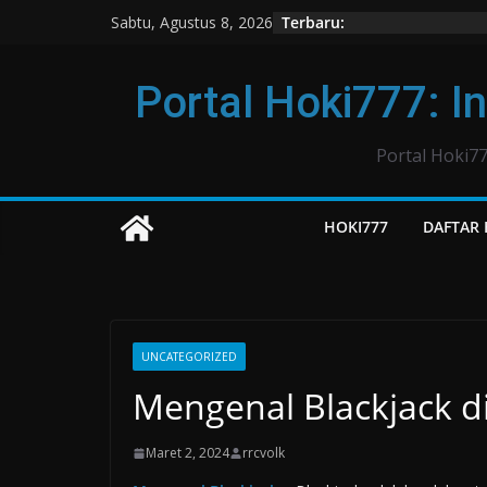
Skip
Terbaru:
Sabtu, Agustus 8, 2026
to
content
Portal Hoki777: In
Portal Hoki77
HOKI777
DAFTAR 
UNCATEGORIZED
Mengenal Blackjack d
Maret 2, 2024
rrcvolk