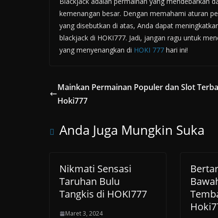
Blackjack adalah permainan yang mendebarkan 
kemenangan besar. Dengan memahami aturan perma
yang disebutkan di atas, Anda dapat meningkatka
blackjack di HOKI777. Jadi, jangan ragu untuk m
yang menyenangkan di
HOKI 777
hari ini!
Mainkan Permainan Populer dan Slot Terbai
Hoki777
Anda Juga Mungkin Suka
Nikmati Sensasi
Berta
Taruhan Bulu
Bawah
Tangkis di HOKI777
Temba
Hoki7
Maret 3, 2024