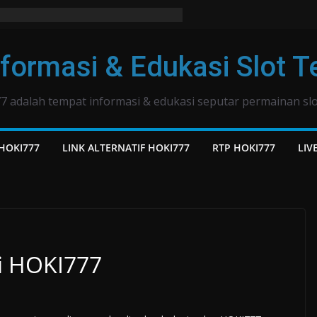
formasi & Edukasi Slot T
7 adalah tempat informasi & edukasi seputar permainan slo
HOKI777
LINK ALTERNATIF HOKI777
RTP HOKI777
LIV
i HOKI777