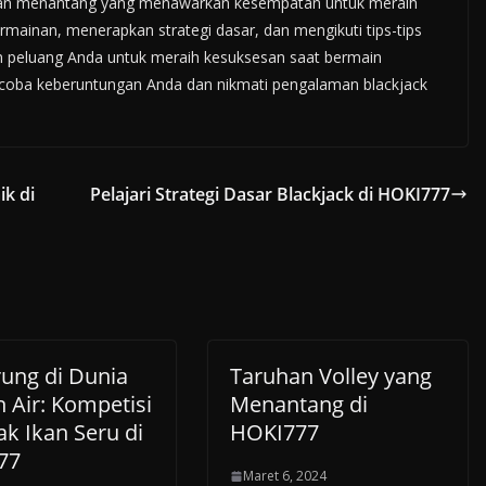
dan menantang yang menawarkan kesempatan untuk meraih
inan, menerapkan strategi dasar, dan mengikuti tips-tips
n peluang Anda untuk meraih kesuksesan saat bermain
encoba keberuntungan Anda dan nikmati pengalaman blackjack
k di
Pelajari Strategi Dasar Blackjack di HOKI777
rung di Dunia
Taruhan Volley yang
 Air: Kompetisi
Menantang di
k Ikan Seru di
HOKI777
77
Maret 6, 2024