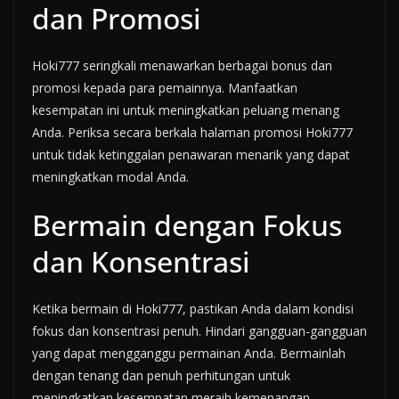
dan Promosi
Hoki777 seringkali menawarkan berbagai bonus dan
promosi kepada para pemainnya. Manfaatkan
kesempatan ini untuk meningkatkan peluang menang
Anda. Periksa secara berkala halaman promosi Hoki777
untuk tidak ketinggalan penawaran menarik yang dapat
meningkatkan modal Anda.
Bermain dengan Fokus
dan Konsentrasi
Ketika bermain di Hoki777, pastikan Anda dalam kondisi
fokus dan konsentrasi penuh. Hindari gangguan-gangguan
yang dapat mengganggu permainan Anda. Bermainlah
dengan tenang dan penuh perhitungan untuk
meningkatkan kesempatan meraih kemenangan.