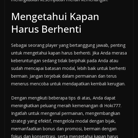
Mengetahui Kapan
Harus Berhenti
Sebagai seorang player yang bertanggung jawab, penting
untuk mengetahui kapan harus berhenti. Jika Anda merasa
keberuntungan sedang tidak berpihak pada Anda atau
sudah mencapai batasan modal, lebih baik untuk berhenti
bermain. Jangan terjebak dalam permainan dan terus
menerus mencoba untuk mendapatkan kembali kerugian.
Dengan mengikuti beberapa tips di atas, Anda dapat
meningkatkan peluang meraih kemenangan di Hoki777.
Ingatlah untuk mengenal permainan, mengembangkan
strategi yang efektif, mengelola modal dengan bijak,
memanfaatkan bonus dan promosi, bermain dengan
fokus dan konsentrasi, serta mengetahui kapan harus