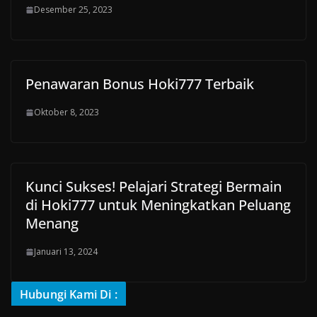
Desember 25, 2023
Penawaran Bonus Hoki777 Terbaik
Oktober 8, 2023
Kunci Sukses! Pelajari Strategi Bermain
di Hoki777 untuk Meningkatkan Peluang
Menang
Januari 13, 2024
Hubungi Kami Di :