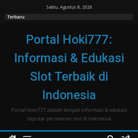
Skip
Sabtu, Agustus 8, 2026
to
Terbaru:
content
Portal Hoki777:
Informasi & Edukasi
Slot Terbaik di
Indonesia
Portal Hoki777 adalah tempat informasi & edukasi
seputar permainan slot di Indonesia