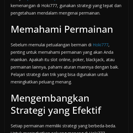
kemenangan di Hoki777, gunakan strategi yang tepat dan
pengetahuan mendalam mengenai permainan.
Memahami Permainan
Sebelum memulai petualangan bermain di
Hoki777
,
penting untuk memahami permainan yang akan Anda
mainkan. Apakah itu slot online, poker, blackjack, atau
permainan lainnya, pahami aturan mainnya dengan baik.
Pelajari strategi dan trik yang bisa digunakan untuk
meningkatkan peluang menang.
Mengembangkan
Strategi yang Efektif
Setiap permainan memiliki strategi yang berbeda-beda.