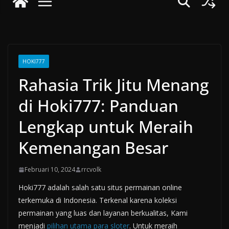
HOKI777
Rahasia Trik Jitu Menang
di Hoki777: Panduan
Lengkap untuk Meraih
Kemenangan Besar
Februari 10, 2024
rrcvolk
Hoki777 adalah salah satu situs permainan online
terkemuka di Indonesia. Terkenal karena koleksi
permainan yang luas dan layanan berkualitas, Kami
menjadi
pilihan utama para sloter
. Untuk meraih