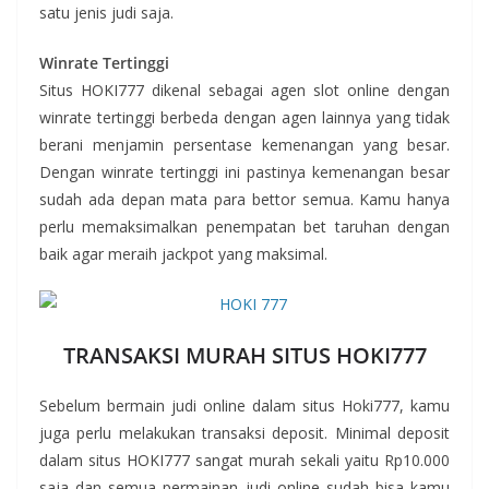
satu jenis judi saja.
Winrate Tertinggi
Situs HOKI777 dikenal sebagai agen slot online dengan
winrate tertinggi berbeda dengan agen lainnya yang tidak
berani menjamin persentase kemenangan yang besar.
Dengan winrate tertinggi ini pastinya kemenangan besar
sudah ada depan mata para bettor semua. Kamu hanya
perlu memaksimalkan penempatan bet taruhan dengan
baik agar meraih jackpot yang maksimal.
TRANSAKSI MURAH SITUS HOKI777
Sebelum bermain judi online dalam situs Hoki777, kamu
juga perlu melakukan transaksi deposit. Minimal deposit
dalam situs HOKI777 sangat murah sekali yaitu Rp10.000
saja dan semua permainan judi online sudah bisa kamu