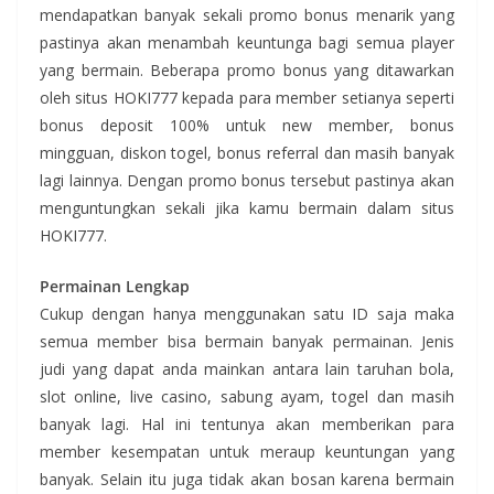
mendapatkan banyak sekali promo bonus menarik yang
pastinya akan menambah keuntunga bagi semua player
yang bermain. Beberapa promo bonus yang ditawarkan
oleh situs HOKI777 kepada para member setianya seperti
bonus deposit 100% untuk new member, bonus
mingguan, diskon togel, bonus referral dan masih banyak
lagi lainnya. Dengan promo bonus tersebut pastinya akan
menguntungkan sekali jika kamu bermain dalam situs
HOKI777.
Permainan Lengkap
Cukup dengan hanya menggunakan satu ID saja maka
semua member bisa bermain banyak permainan. Jenis
judi yang dapat anda mainkan antara lain taruhan bola,
slot online, live casino, sabung ayam, togel dan masih
banyak lagi. Hal ini tentunya akan memberikan para
member kesempatan untuk meraup keuntungan yang
banyak. Selain itu juga tidak akan bosan karena bermain