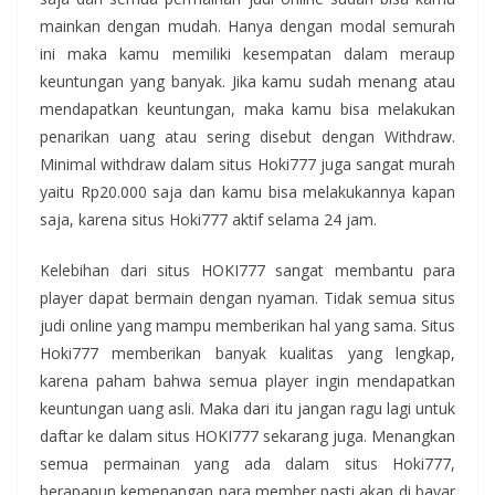
mainkan dengan mudah. Hanya dengan modal semurah
ini maka kamu memiliki kesempatan dalam meraup
keuntungan yang banyak. Jika kamu sudah menang atau
mendapatkan keuntungan, maka kamu bisa melakukan
penarikan uang atau sering disebut dengan Withdraw.
Minimal withdraw dalam situs Hoki777 juga sangat murah
yaitu Rp20.000 saja dan kamu bisa melakukannya kapan
saja, karena situs Hoki777 aktif selama 24 jam.
Kelebihan dari situs HOKI777 sangat membantu para
player dapat bermain dengan nyaman. Tidak semua situs
judi online yang mampu memberikan hal yang sama. Situs
Hoki777 memberikan banyak kualitas yang lengkap,
karena paham bahwa semua player ingin mendapatkan
keuntungan uang asli. Maka dari itu jangan ragu lagi untuk
daftar ke dalam situs HOKI777 sekarang juga. Menangkan
semua permainan yang ada dalam situs Hoki777,
berapapun kemenangan para member pasti akan di bayar