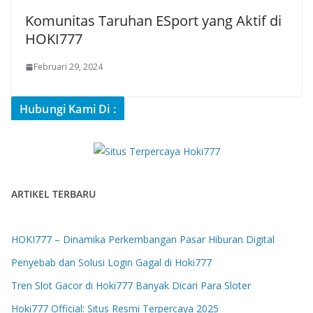
Komunitas Taruhan ESport yang Aktif di
HOKI777
Februari 29, 2024
Hubungi Kami Di :
ARTIKEL TERBARU
HOKI777 – Dinamika Perkembangan Pasar Hiburan Digital
Penyebab dan Solusi Login Gagal di Hoki777
Tren Slot Gacor di Hoki777 Banyak Dicari Para Sloter
Hoki777 Official: Situs Resmi Terpercaya 2025