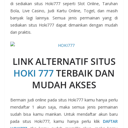
di sediakan situs Hoki777 seperti Slot Online, Taruhan
Bola, Live Casino, Judi Kartu Online, Togel, dan masih
banyak lagi lainnya. Semua jenis permainan yang di
sediakan situs Hoki777 dapat dimainkan dengan mudah
dan praktis.
LINK ALTERNATIF SITUS
HOKI 777
TERBAIK DAN
MUDAH AKSES
Bermain judi online pada situs Hoki777 kamu hanya perlu
mendaftar 1 akun saja, maka semua jenis permainan
sudah bisa kamu mainkan. Untuk mendaftar akun baru
pada situs Hoki777, kamu hanya perlu klik
DAFTAR