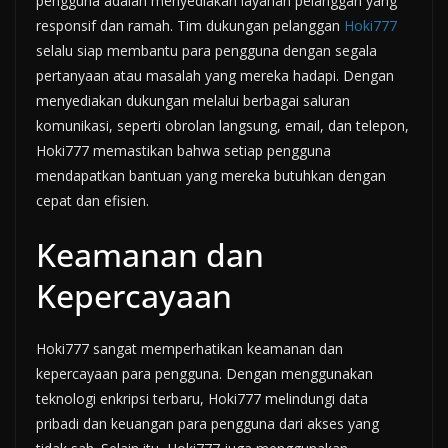
pengguna adalah menyediakan layanan pelanggan yang
responsif dan ramah. Tim dukungan pelanggan
Hoki777
selalu siap membantu para pengguna dengan segala
pertanyaan atau masalah yang mereka hadapi. Dengan
menyediakan dukungan melalui berbagai saluran
komunikasi, seperti obrolan langsung, email, dan telepon,
Hoki777 memastikan bahwa setiap pengguna
mendapatkan bantuan yang mereka butuhkan dengan
cepat dan efisien.
Keamanan dan
Kepercayaan
Hoki777 sangat memperhatikan keamanan dan
kepercayaan para pengguna. Dengan menggunakan
teknologi enkripsi terbaru, Hoki777 melindungi data
pribadi dan keuangan para pengguna dari akses yang