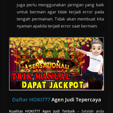
juga perlu menggunakan jaringan yang baik
untuk bermain agar tidak terjadi error pada
tengah permainan. Tidak akan membuat kita
nyaman apabila terjadi error saat bermain.
Daftar HOKI777
Agen Judi Tepercaya
Kualitas HOKI777 Agen Judi Terbaik
– Setelah anda