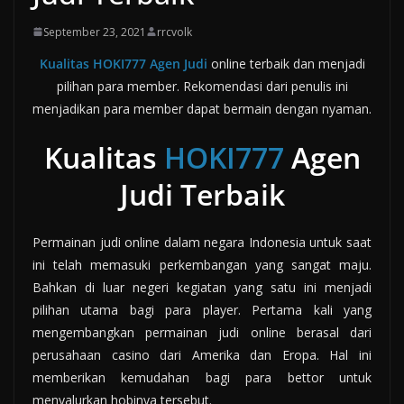
September 23, 2021
rrcvolk
Kualitas HOKI777 Agen Judi
online terbaik dan menjadi
pilihan para member. Rekomendasi dari penulis ini
menjadikan para member dapat bermain dengan nyaman.
Kualitas
HOKI777
Agen
Judi Terbaik
Permainan judi online dalam negara Indonesia untuk saat
ini telah memasuki perkembangan yang sangat maju.
Bahkan di luar negeri kegiatan yang satu ini menjadi
pilihan utama bagi para player. Pertama kali yang
mengembangkan permainan judi online berasal dari
perusahaan casino dari Amerika dan Eropa. Hal ini
memberikan kemudahan bagi para bettor untuk
menyalurkan hobinya tersebut.