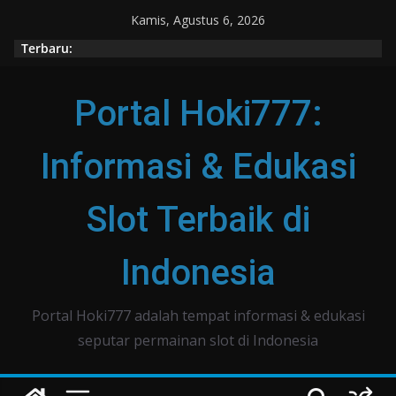
Skip
Kamis, Agustus 6, 2026
to
Terbaru:
content
Portal Hoki777:
Informasi & Edukasi
Slot Terbaik di
Indonesia
Portal Hoki777 adalah tempat informasi & edukasi
seputar permainan slot di Indonesia