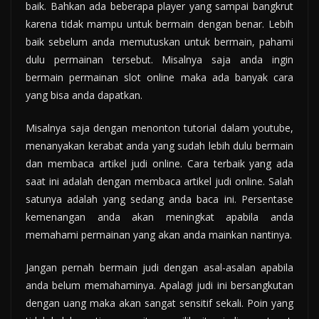
baik. Bahkan ada beberapa player yang sampai bangkrut
karena tidak mampu untuk bermain dengan benar. Lebih
baik sebelum anda memutuskan untuk bermain, pahami
dulu permainan tersebut. Misalnya saja anda ingin
bermain permainan slot online maka ada banyak cara
yang bisa anda dapatkan.
Misalnya saja dengan menonton tutorial dalam youtube,
menanyakan kerabat anda yang sudah lebih dulu bermain
dan membaca artikel judi online. Cara terbaik yang ada
saat ini adalah dengan membaca artikel judi online. Salah
satunya adalah yang sedang anda baca ini. Persentase
kemenangan anda akan meningkat apabila anda
memahami permainan yang akan anda mainkan nantinya.
Jangan pernah bermain judi dengan asal-asalan apabila
anda belum memahaminya. Apalagi judi ini bersangkutan
dengan uang maka akan sangat sensitif sekali. Poin yang