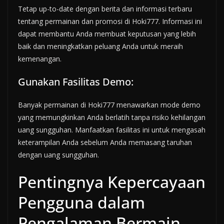
Tetap up-to-date dengan berita dan informasi terbaru
tentang permainan dan promosi di Hoki777. Informasi ini
dapat membantu Anda membuat keputusan yang lebih
baik dan meningkatkan peluang Anda untuk meraih
kemenangan.
Gunakan Fasilitas Demo:
Banyak permainan di Hoki777 menawarkan mode demo
yang memungkinkan Anda berlatih tanpa risiko kehilangan
uang sungguhan. Manfaatkan fasilitas ini untuk mengasah
keterampilan Anda sebelum Anda memasang taruhan
dengan uang sungguhan.
Pentingnya Kepercayaan
Pengguna dalam
Pengalaman Bermain