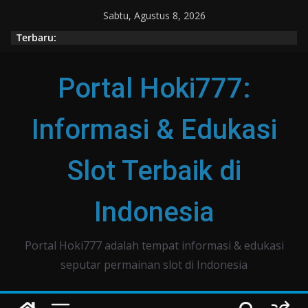
Skip
Sabtu, Agustus 8, 2026
to
Terbaru:
content
Portal Hoki777:
Informasi & Edukasi
Slot Terbaik di
Indonesia
Portal Hoki777 adalah tempat informasi & edukasi
seputar permainan slot di Indonesia