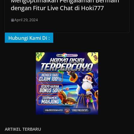
Mengoptimalkan Pengalaman Bermain
dengan Fitur Live Chat di Hoki777
April 29, 2024
Hubungi Kami Di :
ARTIKEL TERBARU