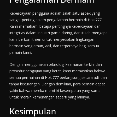
Kepercayaan pengguna adalah salah satu aspek yang
sangat penting dalam pengalaman bermain di Hoki777.
Kami memahami betapa pentingnya kepercayaan dan
integritas dalam industri game daring, dan itulah mengapa
kami berkomitmen untuk menyediakan lingkungan
bermain yang aman, adil, dan terpercaya bagi semua
pemain kami.
Dengan menggunakan teknologi keamanan terkini dan
prosedur pengujian yang ketat, kami memastikan bahwa
semua permainan di Hoki777 berlangsung secara adil dan
tanpa kecurangan. Dengan demikian, para pemain dapat
yakin bahwa mereka memiliki kesempatan yang sama
untuk meraih kemenangan seperti yang lainnya.
Kesimpulan