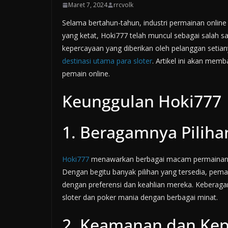
Maret 7, 2024
rrcvolk
Selama bertahun-tahun, industri permainan onlin
yang ketat, Hoki777 telah muncul sebagai salah sa
kepercayaan yang diberikan oleh pelanggan setian
destinasi utama para sloter
. Artikel ini akan mem
pemain online.
Keunggulan Hoki777
1. Beragamnya Pilih
Hoki777
menawarkan berbagai macam permainan onl
Dengan begitu banyak pilihan yang tersedia, pem
dengan preferensi dan keahlian mereka. Keberagam
sloter dan poker mania dengan berbagai minat.
2. Keamanan dan Ke