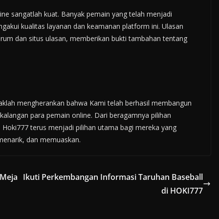
ne sangatlah kuat. Banyak pemain yang telah menjadi
gakui kualitas layanan dan keamanan platform ini. Ulasan
i forum dan situs ulasan, memberikan bukti tambahan tentang
idaklah mengherankan bahwa Kami telah berhasil membangun
 kalangan para pemain online. Dari beragamnya pilihan
 Hoki777 terus menjadi pilihan utama bagi mereka yang
menarik, dan memuaskan.
 Meja
Ikuti Perkembangan Informasi Taruhan Baseball
di HOKI777