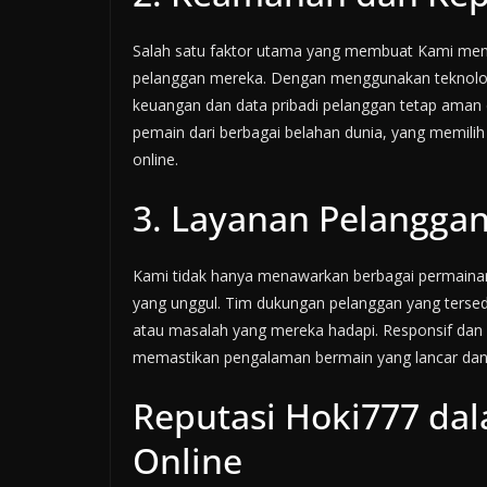
Salah satu faktor utama yang membuat Kami men
pelanggan mereka. Dengan menggunakan teknologi
keuangan dan data pribadi pelanggan tetap aman 
pemain dari berbagai belahan dunia, yang memili
online.
3. Layanan Pelanggan
Kami tidak hanya menawarkan berbagai permainan
yang unggul. Tim dukungan pelanggan yang terse
atau masalah yang mereka hadapi. Responsif da
memastikan pengalaman bermain yang lancar dan
Reputasi Hoki777 da
Online