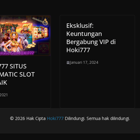
Eksklusif:
Keuntungan
Bergabung VIP di
Hoki777
Januari 17, 2024
77 SITUS
MATIC SLOT
AIK
 2021
© 2026 Hak Cipta
Hoki777
Dilindungi. Semua hak dilindungi.