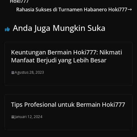
Hoki777
Rahasia Sukses di Turnamen Habanero Hoki777
Anda Juga Mungkin Suka
Keuntungan Bermain Hoki777: Nikmati
Manfaat Berjudi yang Lebih Besar
Agustus 28, 2023
Tips Profesional untuk Bermain Hoki777
Januari 12, 2024