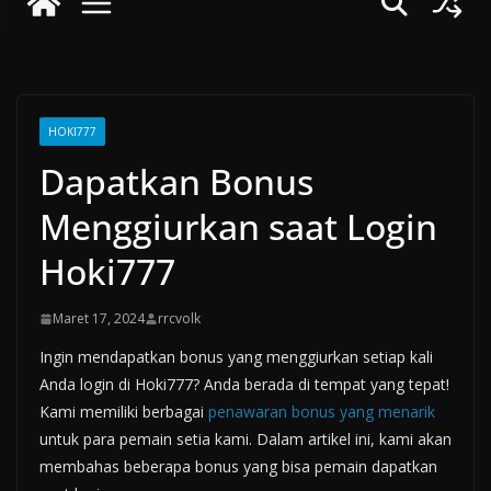
HOKI777
Dapatkan Bonus
Menggiurkan saat Login
Hoki777
Maret 17, 2024
rrcvolk
Ingin mendapatkan bonus yang menggiurkan setiap kali
Anda login di Hoki777? Anda berada di tempat yang tepat!
Kami memiliki berbagai
penawaran bonus yang menarik
untuk para pemain setia kami. Dalam artikel ini, kami akan
membahas beberapa bonus yang bisa pemain dapatkan