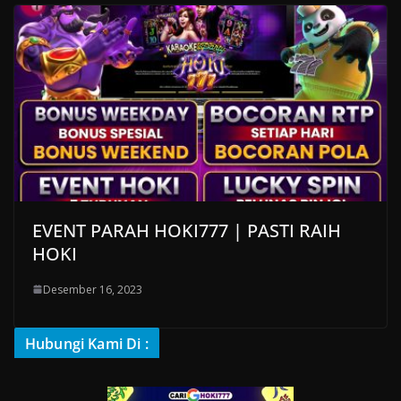
EVENT PARAH HOKI777 | PASTI RAIH
HOKI
Desember 16, 2023
Hubungi Kami Di :