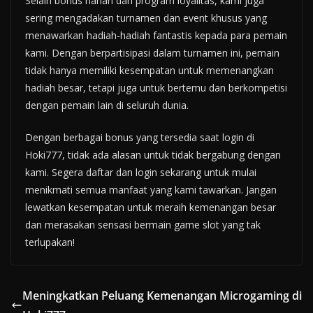
Selain bonus harian dan program loyalitas, kami juga
sering mengadakan turnamen dan event khusus yang
menawarkan hadiah-hadiah fantastis kepada para pemain
kami. Dengan berpartisipasi dalam turnamen ini, pemain
tidak hanya memiliki kesempatan untuk memenangkan
hadiah besar, tetapi juga untuk bertemu dan berkompetisi
dengan pemain lain di seluruh dunia.
Dengan berbagai bonus yang tersedia saat login di
Hoki777, tidak ada alasan untuk tidak bergabung dengan
kami. Segera daftar dan login sekarang untuk mulai
menikmati semua manfaat yang kami tawarkan. Jangan
lewatkan kesempatan untuk meraih kemenangan besar
dan merasakan sensasi bermain game slot yang tak
terlupakan!
Meningkatkan Peluang Kemenangan Microgaming di