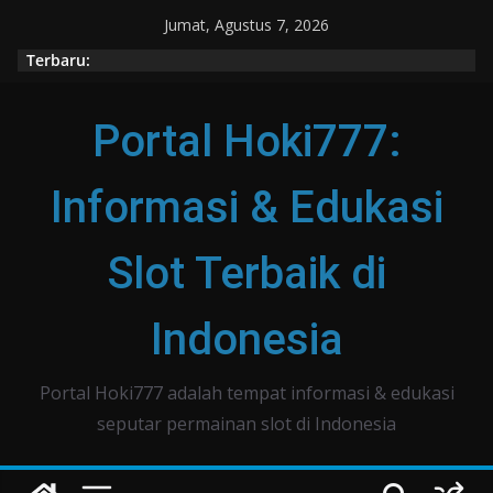
Skip
Jumat, Agustus 7, 2026
to
Terbaru:
content
Portal Hoki777:
Informasi & Edukasi
Slot Terbaik di
Indonesia
Portal Hoki777 adalah tempat informasi & edukasi
seputar permainan slot di Indonesia