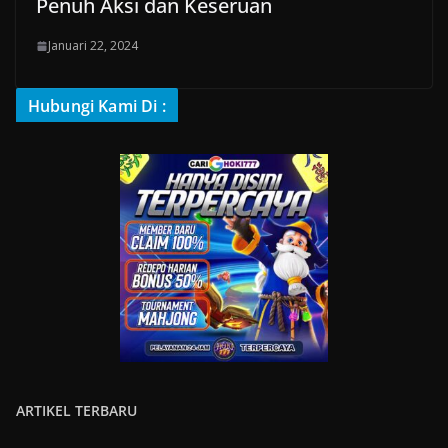
Penuh Aksi dan Keseruan
Januari 22, 2024
Hubungi Kami Di :
ARTIKEL TERBARU