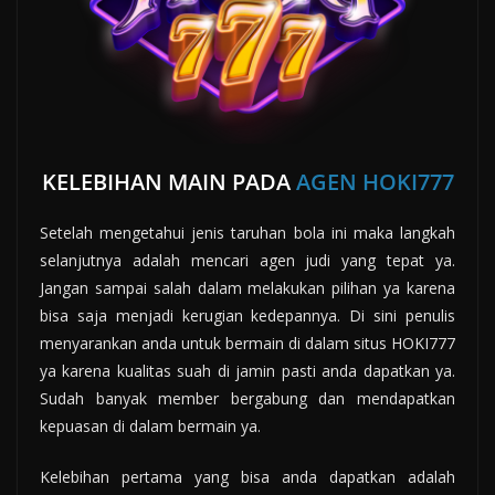
KELEBIHAN MAIN PADA
AGEN HOKI777
Setelah mengetahui jenis taruhan bola ini maka langkah
selanjutnya adalah mencari agen judi yang tepat ya.
Jangan sampai salah dalam melakukan pilihan ya karena
bisa saja menjadi kerugian kedepannya. Di sini penulis
menyarankan anda untuk bermain di dalam situs HOKI777
ya karena kualitas suah di jamin pasti anda dapatkan ya.
Sudah banyak member bergabung dan mendapatkan
kepuasan di dalam bermain ya.
Kelebihan pertama yang bisa anda dapatkan adalah