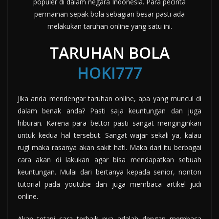
populer di dalam negara Indonesia. Para pecinta
permainan sepak bola sebagian besar pasti ada
melakukan taruhan online yang satu ini.
TARUHAN BOLA
HOKI777
Jika anda mendengar taruhan online, apa yang muncul di
dalam benak anda? Pasti saja keuntungan dan juga
hiburan. Karena para bettor pasti sangat menginginkan
untuk kedua hal tersebut. Sangat wajar sekali ya, kalau
rugi maka rasanya akan sakit hati. Maka dari itu berbagai
cara akan di lakukan agar bisa mendapatkan sebuah
keuntungan. Mulai dari bertanya kepada senior, nonton
tutorial pada youtube dan juga membaca artikel judi
online.
Akan tetapi cara terbaik nya adalah dengan membaca