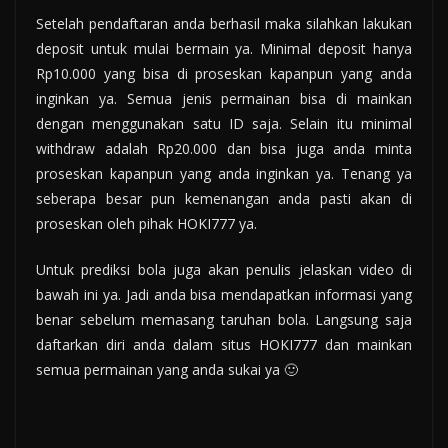
Setelah pendaftaran anda berhasil maka silahkan lakukan
deposit untuk mulai bermain ya. Minimal deposit hanya
Rp10.000 yang bisa di proseskan kapanpun yang anda
inginkan ya. Semua jenis permainan bisa di mainkan
dengan menggunakan satu ID saja. Selain itu minimal
withdraw adalah Rp20.000 dan bisa juga anda minta
proseskan kapanpun yang anda inginkan ya. Tenang ya
seberapa besar pun kemenangan anda pasti akan di
proseskan oleh pihak HOKI777 ya.
Untuk prediksi bola juga akan penulis jelaskan video di
bawah ini ya. Jadi anda bisa mendapatkan informasi yang
benar sebelum memasang taruhan bola. Langsung saja
daftarkan diri anda dalam situs HOKI777 dan mainkan
semua permainan yang anda sukai ya 🙂