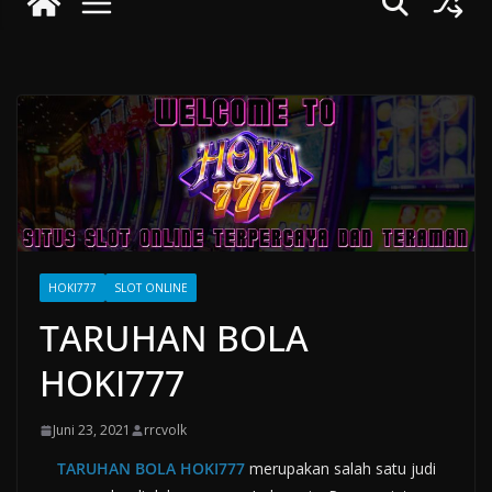
HOKI777
SLOT ONLINE
TARUHAN BOLA
HOKI777
Juni 23, 2021
rrcvolk
TARUHAN BOLA HOKI777
merupakan salah satu judi