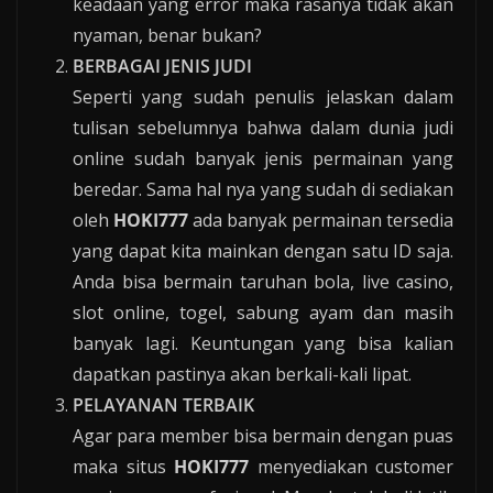
keadaan yang error maka rasanya tidak akan
nyaman, benar bukan?
BERBAGAI JENIS JUDI
Seperti yang sudah penulis jelaskan dalam
tulisan sebelumnya bahwa dalam dunia judi
online sudah banyak jenis permainan yang
beredar. Sama hal nya yang sudah di sediakan
oleh
HOKI777
ada banyak permainan tersedia
yang dapat kita mainkan dengan satu ID saja.
Anda bisa bermain taruhan bola, live casino,
slot online, togel, sabung ayam dan masih
banyak lagi. Keuntungan yang bisa kalian
dapatkan pastinya akan berkali-kali lipat.
PELAYANAN TERBAIK
Agar para member bisa bermain dengan puas
maka situs
HOKI777
menyediakan customer