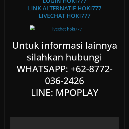
LOGIN HOKI777
LINK ALTERNATIF HOKI777
LIVECHAT HOKI777
Untuk informasi lainnya
silahkan hubungi
WHATSAPP: +62-8772-
036-2426
LINE: MPOPLAY