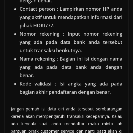
dengan benar.
Contact person : Lampirkan nomor HP anda
yang aktif untuk mendapatkan informasi dari
pihak HOKI777.
Nomor rekening : Input nomor rekening
yang ada pada data bank anda tersebut
untuk transaksi berikutnya.
Nama rekening : Bagian ini isi dengan nama
yang ada pada data bank anda dengan
benar.
Kode validasi : Isi angka yang ada pada
bagian akhir pendaftaran dengan benar.
Jangan pernah isi data diri anda tersebut sembarangan
karena akan mempengaruhi transaksi kedepannya. Kalau
ada kendala saat anda mendaftar maka minta lah
bantuan pihak customer service dan nanti pasti akan di