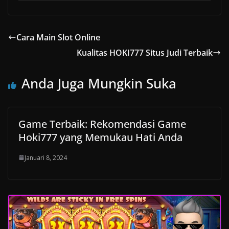
Cara Main Slot Online
Kualitas HOKI777 Situs Judi Terbaik
Anda Juga Mungkin Suka
Game Terbaik: Rekomendasi Game
Hoki777 yang Memukau Hati Anda
Januari 8, 2024