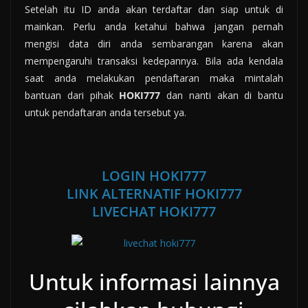
Setelah itu ID anda akan terdaftar dan siap untuk di
mainkan. Perlu anda ketahui bahwa jangan pernah
mengisi data diri anda sembarangan karena akan
mempengaruhi transaksi kedepannya. Bila ada kendala
saat anda melakukan pendaftaran maka mintalah
bantuan dari pihak
HOKI777
dan nanti akan di bantu
untuk pendaftaran anda tersebut ya.
LOGIN HOKI777
LINK ALTERNATIF HOKI777
LIVECHAT HOKI777
Untuk informasi lainnya