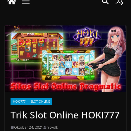
HOKI777
SLOT ONLINE
Trik Slot Online HOKI777
Oktober 24, 2021
rrcvolk