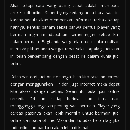
Akan tetapi cara yang paling tepat adalah membaca
artikel judi online. Seperti yang sedang anda baca saat ini
karena penulis akan memberikan informasi terbaik setiap
harinya. Penulis paham sekali bahwa semua player yang
bermain ingin mendapatkan kemenangan setiap kali
dalam bermain. Bagi anda yang telah hadir dalam tulisan
ini maka pilihan anda sangat tepat sekali. Apalagi judi saat
ini telah berkembang dengan pesat ke dalam dunia judi
online.
Kelebihan dari judi online sangat bisa kita rasakan karena
dengan menggunakan HP dan juga internet maka dapat
kita akses dengan bebas. Selain itu pula judi online
tersedia 24 jam setiap harinya dan tidak akan
mengganggu kegiatan penting saat bermain. Player yang
cerdas pastinya akan lebih memilih untuk bermain judi
online dari pada offline. Maka dari itu tidak heran lagi jika
judi online lambat laun akan lebih di kenal.