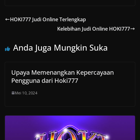
HOKI777 Judi Online Terlengkap
Kelebihan Judi Online HOKI777
Anda Juga Mungkin Suka
Upaya Memenangkan Kepercayaan
Pengguna dari Hoki777
Mei 10, 2024