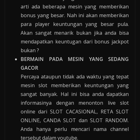
arti ada beberapa mesin yang memberikan
bonus yang besar. Nah ini akan memberikan
para player keuntungan yang besar pula.
Akan sangat menarik bukan jika anda bisa
mendapatkan keuntugan dari bonus jackpot
bukan ?
BERMAIN PADA MESIN YANG SEDANG
GACOR
Percaya ataupun tidak ada waktu yang tepat
mesin slot memberikan keuntungan yang
sangat banyak. Hal ini bisa anda dapatkan
informasinya dengan menonton live slot
online dari SLOT CACASIONAL, RETA SLOT
ONLINE, CANDA SLOT dan SLOT RANDOM.
Anda hanya perlu mencari nama channel
tersebut dalam youtube.