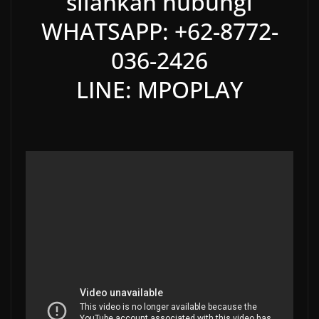
silahkan hubungi
WHATSAPP: +62-8772-
036-2426
LINE: MPOPLAY