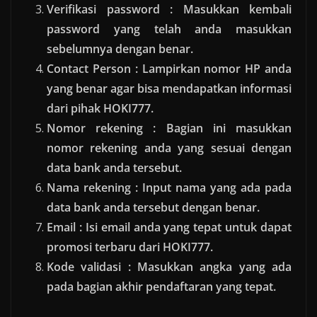
Verifikasi password : Masukkan kembali
password yang telah anda masukkan
sebelumnya dengan benar.
Contact Person : Lampirkan nomor HP anda
yang benar agar bisa mendapatkan informasi
dari pihak HOKI777.
Nomor rekening : Bagian ini masukkan
nomor rekening anda yang sesuai dengan
data bank anda tersebut.
Nama rekening : Input nama yang ada pada
data bank anda tersebut dengan benar.
Email : Isi email anda yang tepat untuk dapat
promosi terbaru dari HOKI777.
Kode validasi : Masukkan angka yang ada
pada bagian akhir pendaftaran yang tepat.