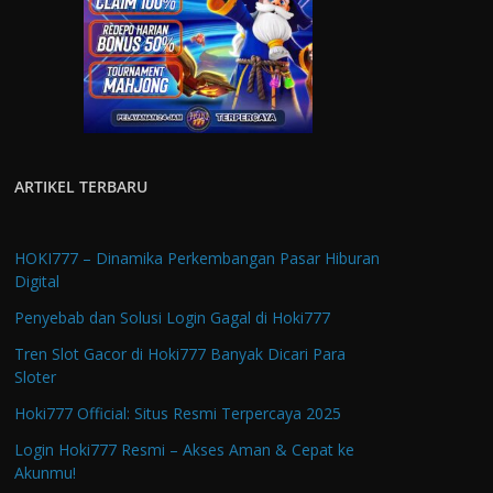
ARTIKEL TERBARU
HOKI777 – Dinamika Perkembangan Pasar Hiburan
Digital
Penyebab dan Solusi Login Gagal di Hoki777
Tren Slot Gacor di Hoki777 Banyak Dicari Para
Sloter
Hoki777 Official: Situs Resmi Terpercaya 2025
Login Hoki777 Resmi – Akses Aman & Cepat ke
Akunmu!