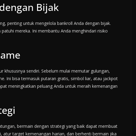
 dengan Bijak
g, penting untuk mengelola bankroll Anda dengan bijak.
 patuhi mereka. Ini membantu Anda menghindari risiko
 Game
fitur khususnya sendiri. Sebelum mulai memutar gulungan,
. Ini bisa termasuk putaran gratis, simbol liar, atau jackpot
apat meningkatkan peluang Anda untuk meraih kemenangan
tegi
ntungan, bermain dengan strategi yang baik dapat membuat
, atur target kemenangan harian, dan berhenti bermain jika