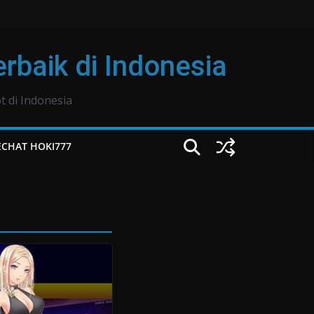
erbaik di Indonesia
t di Indonesia
ECHAT HOKI777