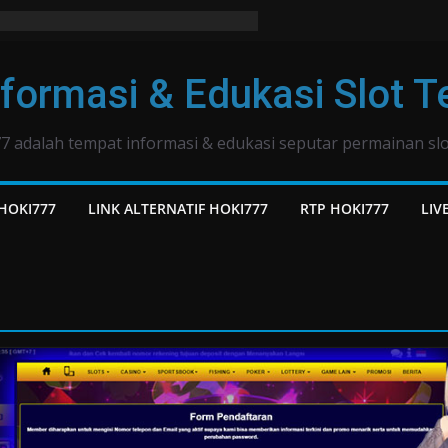
formasi & Edukasi Slot T
7 adalah tempat informasi & edukasi seputar permainan slo
HOKI777
LINK ALTERNATIF HOKI777
RTP HOKI777
LIV