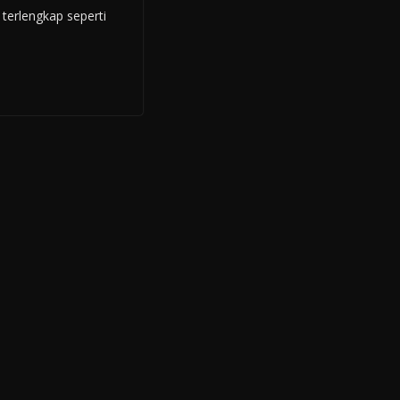
 terlengkap seperti