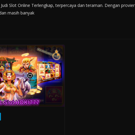
Judi Slot Online Terlengkap, terpercaya dan teraman. Dengan provier
 dan masih banyak