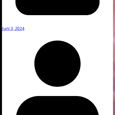
Juni 3, 2024