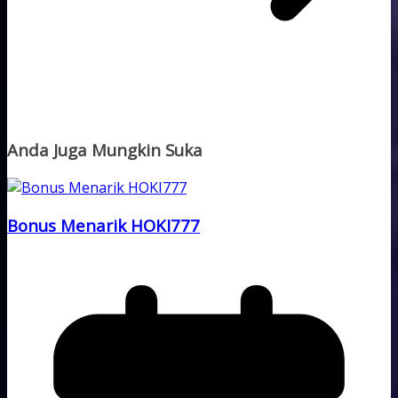
Anda Juga Mungkin Suka
Bonus Menarik HOKI777