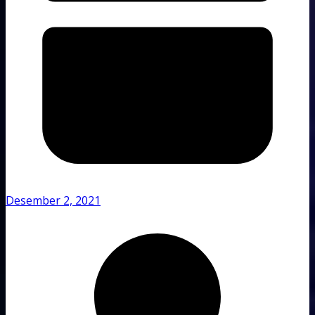
Desember 2, 2021