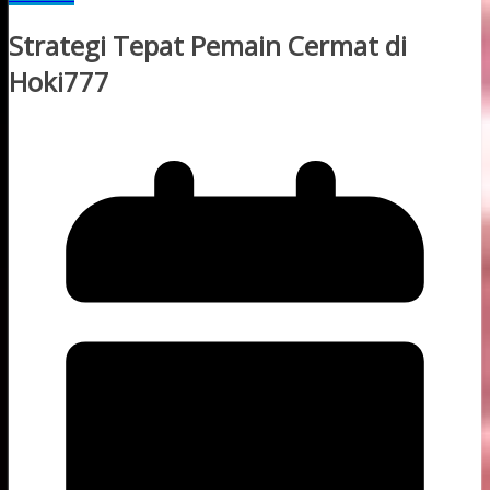
Strategi Tepat Pemain Cermat di
Hoki777