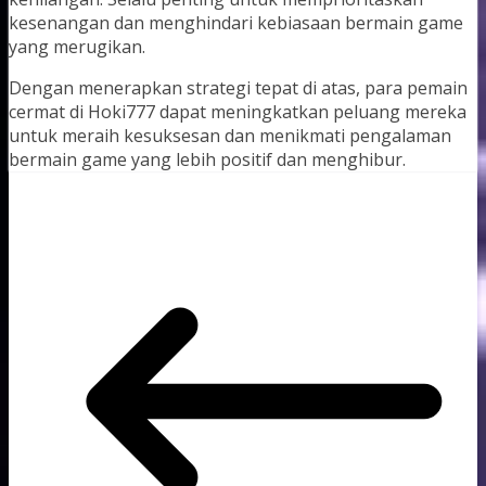
kesenangan dan menghindari kebiasaan bermain game
yang merugikan.
Dengan menerapkan strategi tepat di atas, para pemain
cermat di Hoki777 dapat meningkatkan peluang mereka
untuk meraih kesuksesan dan menikmati pengalaman
bermain game yang lebih positif dan menghibur.