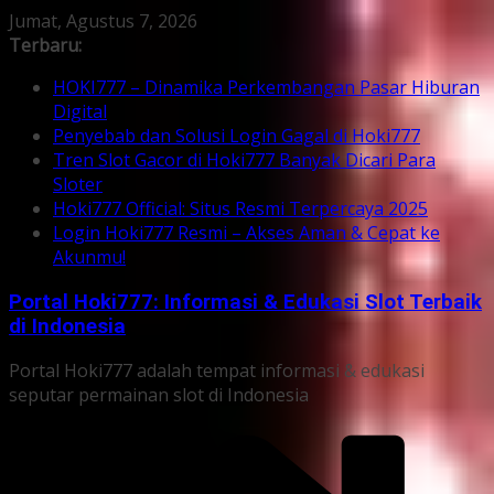
Skip
Jumat, Agustus 7, 2026
to
Terbaru:
content
HOKI777 – Dinamika Perkembangan Pasar Hiburan
Digital
Penyebab dan Solusi Login Gagal di Hoki777
Tren Slot Gacor di Hoki777 Banyak Dicari Para
Sloter
Hoki777 Official: Situs Resmi Terpercaya 2025
Login Hoki777 Resmi – Akses Aman & Cepat ke
Akunmu!
Portal Hoki777: Informasi & Edukasi Slot Terbaik
di Indonesia
Portal Hoki777 adalah tempat informasi & edukasi
seputar permainan slot di Indonesia