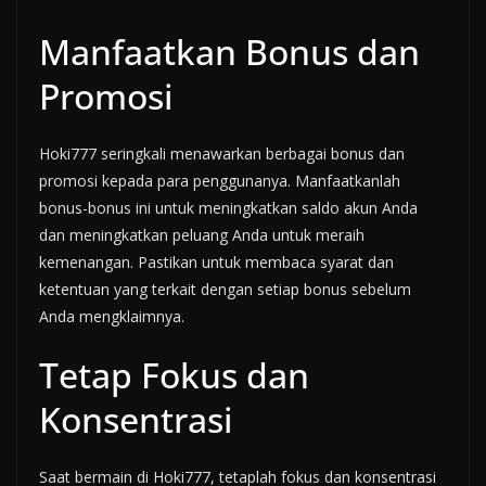
Manfaatkan Bonus dan
Promosi
Hoki777 seringkali menawarkan berbagai bonus dan
promosi kepada para penggunanya. Manfaatkanlah
bonus-bonus ini untuk meningkatkan saldo akun Anda
dan meningkatkan peluang Anda untuk meraih
kemenangan. Pastikan untuk membaca syarat dan
ketentuan yang terkait dengan setiap bonus sebelum
Anda mengklaimnya.
Tetap Fokus dan
Konsentrasi
Saat bermain di Hoki777, tetaplah fokus dan konsentrasi