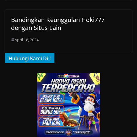
Bandingkan Keunggulan Hoki777
dengan Situs Lain
April 18, 2024
Hubungi Kami Di :