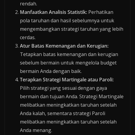
rendah.
Manfaatkan Analisis Statistik:
Perhatikan
pola taruhan dan hasil sebelumnya untuk
mengembangkan strategi taruhan yang lebih
cerdas.
Atur Batas Kemenangan dan Kerugian:
Tetapkan batas kemenangan dan kerugian
sebelum bermain untuk mengelola budget
bermain Anda dengan baik.
Terapkan Strategi Martingale atau Paroli:
Pilih strategi yang sesuai dengan gaya
bermain dan tujuan Anda. Strategi Martingale
melibatkan meningkatkan taruhan setelah
Anda kalah, sementara strategi Paroli
melibatkan meningkatkan taruhan setelah
Anda menang.