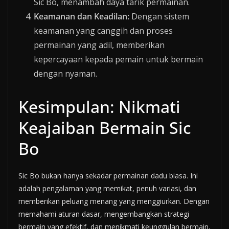
Sic Bo, menambah daya tarik permainan.
Keamanan dan Keadilan:
Dengan sistem
keamanan yang canggih dan proses
permainan yang adil, memberikan
kepercayaan kepada pemain untuk bermain
dengan nyaman.
Kesimpulan: Nikmati
Keajaiban Bermain Sic
Bo
Sic Bo bukan hanya sekadar permainan dadu biasa. Ini
adalah pengalaman yang memikat, penuh variasi, dan
memberikan peluang menang yang menggiurkan. Dengan
memahami aturan dasar, mengembangkan strategi
bermain yang efektif, dan menikmati keunggulan bermain,