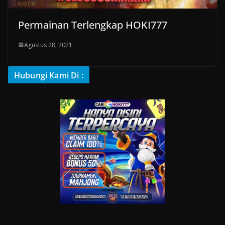
Permainan Terlengkap HOKI777
Agustus 28, 2021
Hubungi Kami Di :