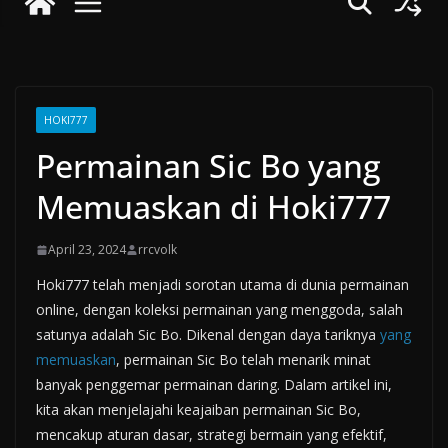
HOKI777
Permainan Sic Bo yang
Memuaskan di Hoki777
April 23, 2024
rrcvolk
Hoki777 telah menjadi sorotan utama di dunia permainan
online, dengan koleksi permainan yang menggoda, salah
satunya adalah Sic Bo. Dikenal dengan daya tariknya
yang
memuaskan
, permainan Sic Bo telah menarik minat
banyak penggemar permainan daring. Dalam artikel ini,
kita akan menjelajahi keajaiban permainan Sic Bo,
mencakup aturan dasar, strategi bermain yang efektif,