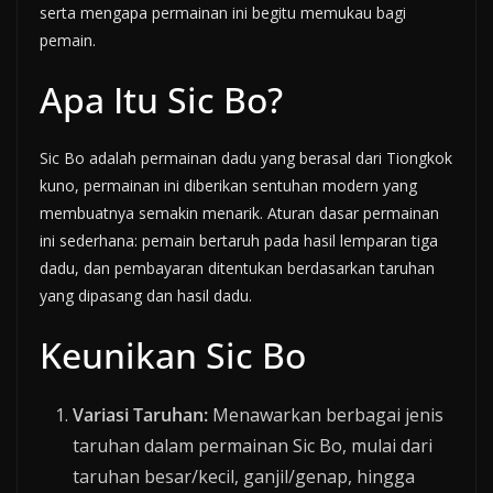
serta mengapa permainan ini begitu memukau bagi
pemain.
Apa Itu Sic Bo?
Sic Bo adalah permainan dadu yang berasal dari Tiongkok
kuno, permainan ini diberikan sentuhan modern yang
membuatnya semakin menarik. Aturan dasar permainan
ini sederhana: pemain bertaruh pada hasil lemparan tiga
dadu, dan pembayaran ditentukan berdasarkan taruhan
yang dipasang dan hasil dadu.
Keunikan Sic Bo
Variasi Taruhan:
Menawarkan berbagai jenis
taruhan dalam permainan Sic Bo, mulai dari
taruhan besar/kecil, ganjil/genap, hingga