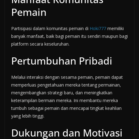
Pemain
Partisipasi dalam komunitas pemain di
Hoki777
memiliki
banyak manfaat, baik bagi pemain itu sendiri maupun bagi
platform secara keseluruhan.
Pertumbuhan Pribadi
Melalui interaksi dengan sesama pemain, pemain dapat
memperluas pengetahuan mereka tentang permainan,
mengembangkan strategi baru, dan meningkatkan
keterampilan bermain mereka. Ini membantu mereka
tumbuh sebagai pemain dan mencapai tingkat keahlian
yang lebih tinggi.
Dukungan dan Motivasi