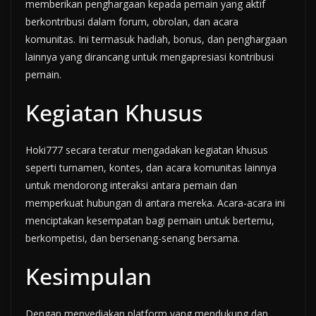
memberikan penghargaan kepada pemain yang aktif
berkontribusi dalam forum, obrolan, dan acara
komunitas. Ini termasuk hadiah, bonus, dan penghargaan
lainnya yang dirancang untuk mengapresiasi kontribusi
pemain.
Kegiatan Khusus
Hoki777 secara teratur mengadakan kegiatan khusus
seperti turnamen, kontes, dan acara komunitas lainnya
untuk mendorong interaksi antara pemain dan
memperkuat hubungan di antara mereka. Acara-acara ini
menciptakan kesempatan bagi pemain untuk bertemu,
berkompetisi, dan bersenang-senang bersama.
Kesimpulan
Dengan menyediakan platform yang mendukung dan