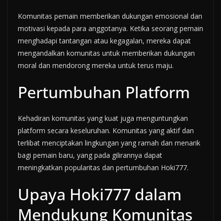
Komunitas pemain memberikan dukungan emosional dan
motivasi kepada para anggotanya. Ketika seorang pemain
menghadapi tantangan atau kegagalan, mereka dapat
mengandalkan komunitas untuk memberikan dukungan
moral dan mendorong mereka untuk terus maju.
Pertumbuhan Platform
Kehadiran komunitas yang kuat juga menguntungkan
platform secara keseluruhan. Komunitas yang aktif dan
terlibat menciptakan lingkungan yang ramah dan menarik
bagi pemain baru, yang pada gilirannya dapat
meningkatkan popularitas dan pertumbuhan Hoki777.
Upaya Hoki777 dalam
Mendukung Komunitas