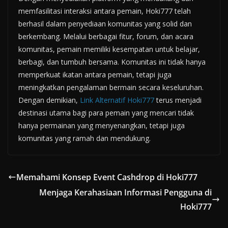
memfasilitasi interaksi antara pemain, Hoki777 telah
berhasil dalam penyediaan komunitas yang solid dan
berkembang. Melalui berbagai fitur, forum, dan acara
komunitas, pemain memiliki kesempatan untuk belajar,
berbagi, dan tumbuh bersama. Komunitas ini tidak hanya
memperkuat ikatan antara pemain, tetapi juga
meningkatkan pengalaman bermain secara keseluruhan.
Dengan demikian,
Link Alternatif Hoki777
terus menjadi
destinasi utama bagi para pemain yang mencari tidak
hanya permainan yang menyenangkan, tetapi juga
komunitas yang ramah dan mendukung.
Memahami Konsep Event Cashdrop di Hoki777
Menjaga Kerahasiaan Informasi Pengguna di
Hoki777