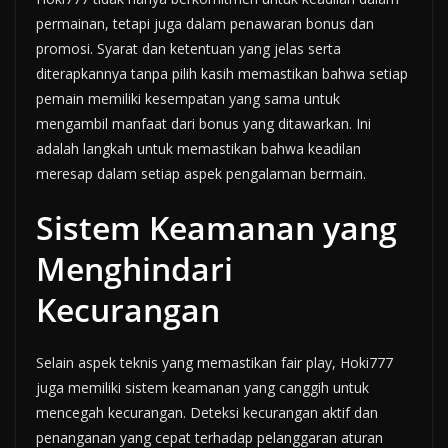
permainan, tetapi juga dalam penawaran bonus dan
promosi. Syarat dan ketentuan yang jelas serta
diterapkannya tanpa pilih kasih memastikan bahwa setiap
pemain memiliki kesempatan yang sama untuk
mengambil manfaat dari bonus yang ditawarkan. Ini
adalah langkah untuk memastikan bahwa keadilan
meresap dalam setiap aspek pengalaman bermain.
Sistem Keamanan yang
Menghindari
Kecurangan
Selain aspek teknis yang memastikan fair play, Hoki777
juga memiliki sistem keamanan yang canggih untuk
mencegah kecurangan. Deteksi kecurangan aktif dan
penanganan yang cepat terhadap pelanggaran aturan