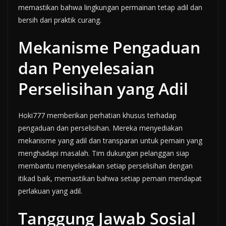
memastikan bahwa lingkungan permainan tetap adil dan
bersih dari praktik curang.
Mekanisme Pengaduan
dan Penyelesaian
Perselisihan yang Adil
Hoki777 memberikan perhatian khusus terhadap
pengaduan dan perselisihan. Mereka menyediakan
mekanisme yang adil dan transparan untuk pemain yang
menghadapi masalah. Tim dukungan pelanggan siap
membantu menyelesaikan setiap perselisihan dengan
itikad baik, memastikan bahwa setiap pemain mendapat
perlakuan yang adil.
Tanggung Jawab Sosial