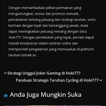
Dengan memanfaatkan pilihan permainan yang
menguntungkan, bonus dan promosi menarik,
pemahaman tentang peluang dan strategi taruhan, serta
bermain dengan bijak dan bertanggung jawab, Anda
dapat meningkatkan peluang menang dengan Situs
Hoki777. Dengan pendekatan yang tepat, pemain dapat
meraih kesuksesan dalam taruhan online dan
memperoleh pengalaman yang memuaskan di platform
taruhan terbaik ini.
Strategi Unggul Joker Gaming di Hoki777
Panduan Strategis Taruhan Cycling di Hoki777
Anda Juga Mungkin Suka