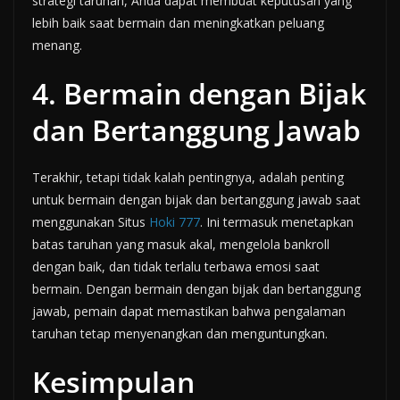
strategi taruhan, Anda dapat membuat keputusan yang
lebih baik saat bermain dan meningkatkan peluang
menang.
4. Bermain dengan Bijak
dan Bertanggung Jawab
Terakhir, tetapi tidak kalah pentingnya, adalah penting
untuk bermain dengan bijak dan bertanggung jawab saat
menggunakan Situs
Hoki 777
. Ini termasuk menetapkan
batas taruhan yang masuk akal, mengelola bankroll
dengan baik, dan tidak terlalu terbawa emosi saat
bermain. Dengan bermain dengan bijak dan bertanggung
jawab, pemain dapat memastikan bahwa pengalaman
taruhan tetap menyenangkan dan menguntungkan.
Kesimpulan