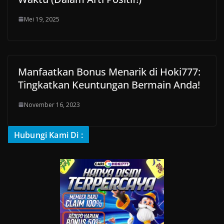
Mei 19, 2025
Manfaatkan Bonus Menarik di Hoki777:
Tingkatkan Keuntungan Bermain Anda!
November 16, 2023
Hubungi Kami Di :