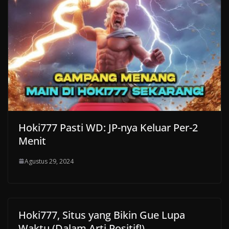
Hoki777 Pasti WD: JP-nya Keluar Per-2
Menit
Agustus 29, 2024
Hoki777, Situs yang Bikin Gue Lupa
Waktu (Dalam Arti Positif!)