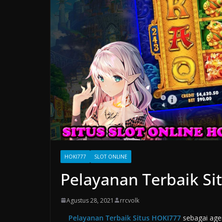
HOKI777
SLOT ONLINE
Pelayanan Terbaik Si
Agustus 28, 2021
rrcvolk
Pelayanan Terbaik Situs HOKI777
sebagai agen