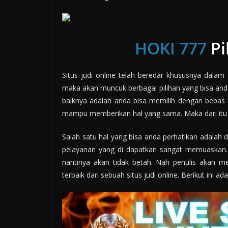
HOKI 777
Pi
Situs judi online telah beredar khususnya dala
maka akan muncuk berbagai pilihan yang bisa anda p
baiknya adalah anda bisa memilih dengan bebas u
mampu memberikan hal yang sama. Maka dari itu h
Salah satu hal yang bisa anda perhatikan adalah 
pelayanan yang di dapatkan sangat memuaskan. B
nantinya akan tidak betah. Nah penulis akan 
terbaik dari sebuah situs judi online. Berikut ini ad