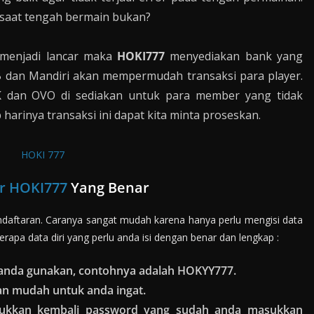
r saat tengah bermain bukan?
 menjadi lancar maka
HOKI777
menyediakan bank yang
MB dan Mandiri akan mempermudah transaksi para player.
K dan OVO di sediakan untuk para member yang tidak
 harinya transaksi ini dapat kita minta proseskan.
r HOKI777
Yang Benar
endaftaran. Caranya sangat mudah karena hanya perlu mengisi data
berapa data diri yang perlu anda isi dengan benar dan lengkap :
in anda gunakan, contohnya adalah HOKYY777.
dan mudah untuk anda ingat.
masukkan kembali password yang sudah anda masukkan