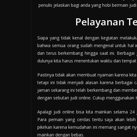
penulis jelaskan bagi anda yang hobi bermain jud
Pelayanan Te
Siapa yang tidak kenal dengan kegiatan melakuka
bahwa semua orang sudah mengenal untuk hal ini
dan terus berkembang hingga saat ini. Berbagai
dulunya kita harus menentukan waktu dan tempat 
Pastinya tidak akan membuat nyaman karena kita t
tetapi ini tidak menjadi alasan karena berbagai 
jaman sekarang ini telah berkembang dan memberi
dengan sebutan judi online. Cukup menggunakan H
Apalagi judi online bisa kita mainkan selama 24
Para pemain yang cerdas tentu saja akan lebih m
pikirkan karena kemudahan ini memang sangat nya
mainkan dengan bebas.