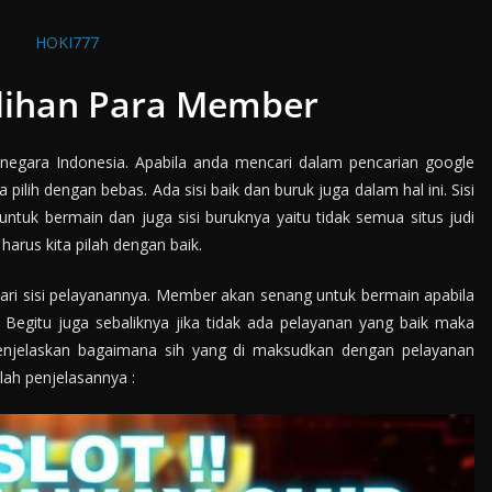
lihan Para Member
m negara Indonesia. Apabila anda mencari dalam pencarian google
ilih dengan bebas. Ada sisi baik dan buruk juga dalam hal ini. Sisi
ntuk bermain dan juga sisi buruknya yaitu tidak semua situs judi
arus kita pilah dengan baik.
dari sisi pelayanannya. Member akan senang untuk bermain apabila
egitu juga sebaliknya jika tidak ada pelayanan yang baik maka
menjelaskan bagaimana sih yang di maksudkan dengan pelayanan
alah penjelasannya :