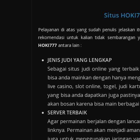
Situs HOKI
Pelayanan di atas yang sudah penulis jelaskan 
rekomendasi untuk kalian tidak sembarangan y
HOKI777
antara lain :
JENIS JUDI YANG LENGKAP
Sebagai situs judi online yang terba
bisa anda mainkan dengan hanya menggu
live casino, slot online, togel, judi 
yang bisa anda dapatkan juga pastinya a
akan bosan karena bisa main berbagai
SERVER TERBAIK
Agar permainan berjalan dengan lanc
linknya. Permainan akan menjadi aman
juga untuk menggunakan jaringan yang