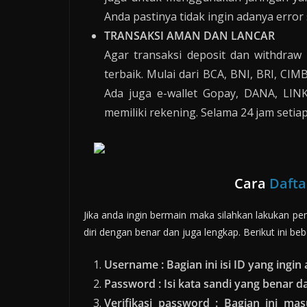
Anda pastinya tidak ingin adanya erro
TRANSAKSI AMAN DAN LANCAR
Agar transaksi deposit dan withdraw
terbaik. Mulai dari BCA, BNI, BRI, CI
Ada juga e-wallet Gopay, DANA, LIN
memiliki rekening. Selama 24 jam setiap
Cara
Dafta
Jika anda ingin bermain maka silahkan lakukan p
diri dengan benar dan juga lengkap. Berikut ini be
Username : Bagian ini isi ID yang ing
Password : Isi kata sandi yang benar 
Verifikasi password : Bagian ini 