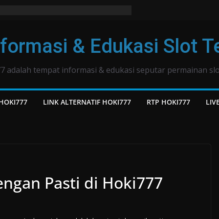
formasi & Edukasi Slot T
7 adalah tempat informasi & edukasi seputar permainan slo
HOKI777
LINK ALTERNATIF HOKI777
RTP HOKI777
LIV
ngan Pasti di Hoki777