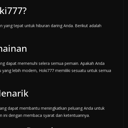
ki777?
 yang tepat untuk hiburan daring Anda. Berikut adalah
mainan
ang dapat memenuhi selera semua pemain. Apakah Anda
u yang lebih modern, Hoki777 memiliki sesuatu untuk semua
enarik
yang dapat membantu meningkatkan peluang Anda untuk
 ini dengan membaca syarat dan ketentuannya.