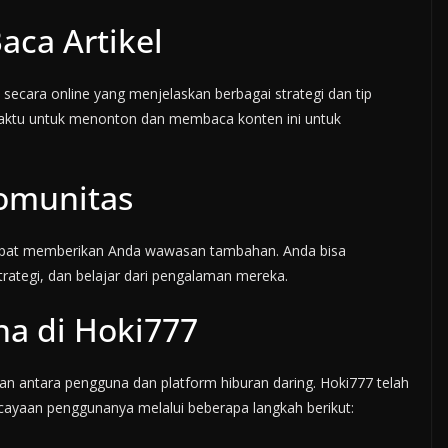
aca Artikel
a secara online yang menjelaskan berbagai strategi dan tip
waktu untuk menonton dan membaca konten ini untuk
omunitas
pat memberikan Anda wawasan tambahan. Anda bisa
trategi, dan belajar dari pengalaman mereka.
a di Hoki777
 antara pengguna dan platform hiburan daring. Hoki777 telah
yaan penggunanya melalui beberapa langkah berikut: