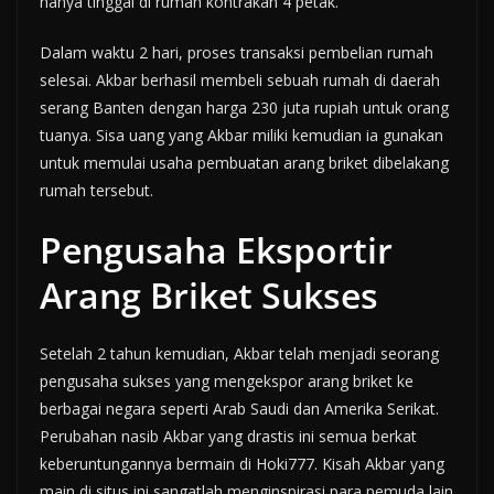
hanya tinggal di rumah kontrakan 4 petak.
Dalam waktu 2 hari, proses transaksi pembelian rumah
selesai. Akbar berhasil membeli sebuah rumah di daerah
serang Banten dengan harga 230 juta rupiah untuk orang
tuanya. Sisa uang yang Akbar miliki kemudian ia gunakan
untuk memulai usaha pembuatan arang briket dibelakang
rumah tersebut.
Pengusaha Eksportir
Arang Briket Sukses
Setelah 2 tahun kemudian, Akbar telah menjadi seorang
pengusaha sukses yang mengekspor arang briket ke
berbagai negara seperti Arab Saudi dan Amerika Serikat.
Perubahan nasib Akbar yang drastis ini semua berkat
keberuntungannya bermain di Hoki777. Kisah Akbar yang
main di situs ini sangatlah menginspirasi para pemuda lain