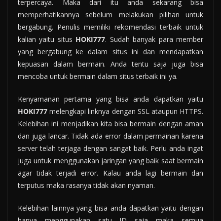
terpercaya. Maka dari itu anda sekarang bisa
memperhatikannya sebelum melakukan pilihan untuk
bergabung. Penulis memiliki rekomendasi terbaik untuk
kalian yaitu situs
HOKI777
. Sudah banyak para member
yang bergabung ke dalam situs ini dan mendapatkan
kepuasan dalam bermain. Anda tentu saja juga bisa
mencoba untuk bermain dalam situs terbaik ini ya.
Kenyamanan pertama yang bisa anda dapatkan yaitu
HOKI777
melengkapi linknya dengan SSL ataupun HTTPS.
Kelebihan ini menjadikan kita bisa bermain dengan aman
dan juga lancar. Tidak ada error dalam permainan karena
server telah terjaga dengan sangat baik. Perlu anda ingat
juga untuk menggunakan jaringan yang baik saat bermain
agar tidak terjadi error. Kalau anda lagi bermain dan
terputus maka rasanya tidak akan nyaman.
Kelebihan lainnya yang bisa anda dapatkan yaitu dengan
hanya menggunakan satu ID saja maka semua