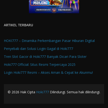
ARTIKEL TERBARU
HOKI777 – Dinamika Perkembangan Pasar Hiburan Digital
Penyebab dan Solusi Login Gagal di Hoki777
Tren Slot Gacor di Hoki777 Banyak Dicari Para Sloter
Hoki777 Official: Situs Resmi Terpercaya 2025
Login Hoki777 Resmi – Akses Aman & Cepat ke Akunmu!
© 2026 Hak Cipta
Hoki777
Dilindungi. Semua hak dilindungi.