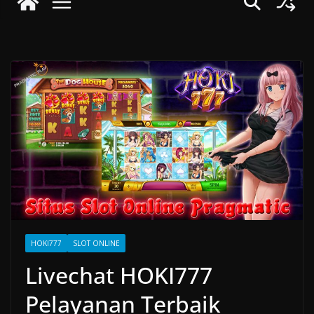
HOKI777
SLOT ONLINE
Livechat HOKI777
Pelayanan Terbaik