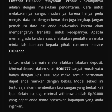
Livechat HOKI777 Pelayanan Terbaik
– Selanjutnya
adalah dengan melakukan pendaftaran. Cara untuk
melakukannya sangat mudah ya karena hanya perlu
mengisi data diri dengan benar dan juga lengkap. Jangan
pernah isi data diri anda asal-asalan karena akan
mempengaruhi transaksi untuk kedepannya. Apabila
memang ada kendala saat melakukan pendaftaran maka
minta lah bantuan kepada pihak customer service
HOKI777
.
Untuk mulai bermain maka silahkan lakukan deposit.
Minimal deposit dalam situs
HOKI777
sangat murah yaitu
hanya dengan Rp10.000 saja maka semua permainan
dapat anda mainkan dengan bebas. Modal sekecil ini
tentu saja akan memberikan keuntungan yang berkali-kali
lipat. Selain itu juga minimal withdraw adalah Rp20.000
yang dapat anda minta proseskan kapanpun yang anda
inginkan.