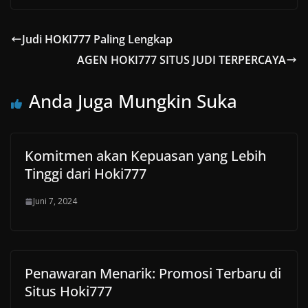
Judi HOKI777 Paling Lengkap
AGEN HOKI777 SITUS JUDI TERPERCAYA
Anda Juga Mungkin Suka
Komitmen akan Kepuasan yang Lebih
Tinggi dari Hoki777
Juni 7, 2024
Penawaran Menarik: Promosi Terbaru di
Situs Hoki777