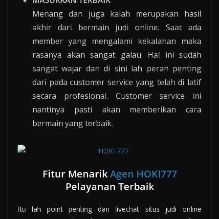
Menang dan juga kalah merupakan hasil
akhir dari bermain judi online. Saat ada
member yang mengalami kekalahan maka
rasanya akan sangat galau. Hal ini sudah
sangat wajar dan di sini lah peran penting
dari pada customer service yang telah di latif
secara profesional. Customer service ini
nantinya pasti akan memberikan cara
bermain yang terbaik.
Fitur Menarik
Agen HOKI777
Pelayanan Terbaik
Itu lah point penting dari livechat situs judi online