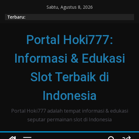
Skip
Sabtu, Agustus 8, 2026
to
Terbaru:
content
Portal Hoki777:
Informasi & Edukasi
Slot Terbaik di
Indonesia
Portal Hoki777 adalah tempat informasi & edukasi
seputar permainan slot di Indonesia