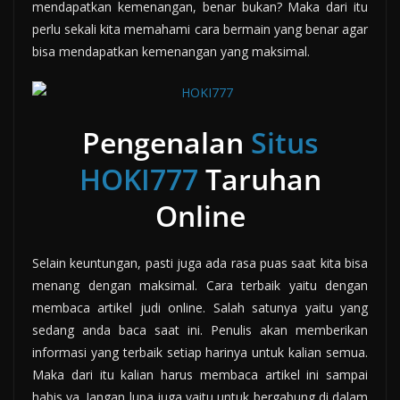
mendapatkan kemenangan, benar bukan? Maka dari itu
perlu sekali kita memahami cara bermain yang benar agar
bisa mendapatkan kemenangan yang maksimal.
Pengenalan
Situs
HOKI777
Taruhan
Online
Selain keuntungan, pasti juga ada rasa puas saat kita bisa
menang dengan maksimal. Cara terbaik yaitu dengan
membaca artikel judi online. Salah satunya yaitu yang
sedang anda baca saat ini. Penulis akan memberikan
informasi yang terbaik setiap harinya untuk kalian semua.
Maka dari itu kalian harus membaca artikel ini sampai
habis ya. Jangan lupa juga yaitu untuk bergabung di dalam