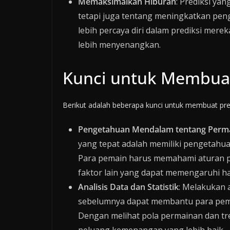
Memaksimalkan Hiburan
: Prediksi ya
tetapi juga tentang meningkatkan pe
lebih percaya diri dalam prediksi mer
lebih menyenangkan.
Kunci untuk Membuat
Berikut adalah beberapa kunci untuk membuat pred
Pengetahuan Mendalam tentang Perm
yang tepat adalah memiliki pengetahu
Para pemain harus memahami aturan pe
faktor lain yang dapat memengaruhi ha
Analisis Data dan Statistik
: Melakukan a
sebelumnya dapat membantu para pema
Dengan melihat pola permainan dan tre