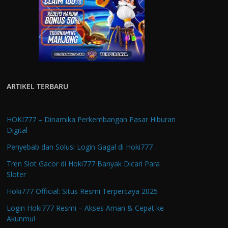
ARTIKEL TERBARU
HOKI777 – Dinamika Perkembangan Pasar Hiburan
Digital
Penyebab dan Solusi Login Gagal di Hoki777
Tren Slot Gacor di Hoki777 Banyak Dicari Para
Sloter
Hoki777 Official: Situs Resmi Terpercaya 2025
Login Hoki777 Resmi – Akses Aman & Cepat ke
Akunmu!