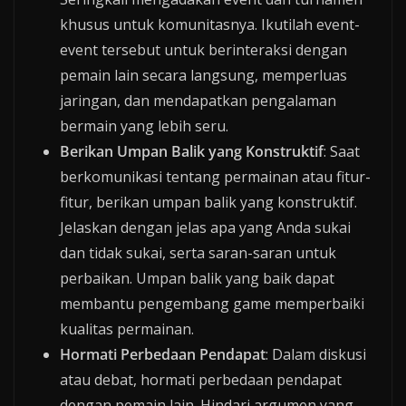
khusus untuk komunitasnya. Ikutilah event-
event tersebut untuk berinteraksi dengan
pemain lain secara langsung, memperluas
jaringan, dan mendapatkan pengalaman
bermain yang lebih seru.
Berikan Umpan Balik yang Konstruktif
: Saat
berkomunikasi tentang permainan atau fitur-
fitur, berikan umpan balik yang konstruktif.
Jelaskan dengan jelas apa yang Anda sukai
dan tidak sukai, serta saran-saran untuk
perbaikan. Umpan balik yang baik dapat
membantu pengembang game memperbaiki
kualitas permainan.
Hormati Perbedaan Pendapat
: Dalam diskusi
atau debat, hormati perbedaan pendapat
dengan pemain lain. Hindari argumen yang