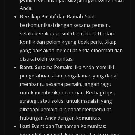
Anda.
Bersikap Positif dan Ramah
: Saat
berkomunikasi dengan sesama pemain,
selalu bersikap positif dan ramah. Hindari
konflik dan polemik yang tidak perlu. Sikap
yang baik akan membuat Anda dihormati dan
disukai oleh komunitas.
Bantu Sesama Pemain
: Jika Anda memiliki
pengetahuan atau pengalaman yang dapat
membantu sesama pemain, jangan ragu
untuk memberikan bantuan. Berbagi tips,
strategi, atau solusi untuk masalah yang
dihadapi pemain lain dapat memperkuat
hubungan Anda dengan komunitas.
Ikuti Event dan Turnamen Komunitas
:
Seringkali mengadakan event dan turnamen