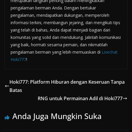
merupakan langkah penting dalam meningkatkan
pengalaman bermain Anda. Dengan bertukar
pengalaman, mendapatkan dukungan, memperoleh
informasi terkini, membangun jejaring, dan mengikuti tips
yang telah di bahas, Anda dapat menjadi bagian dari
komunitas yang solid dan mendukung. Jalinlah komunikasi
yang baik, hormati sesama pemain, dan nikmatilah
pengalaman bermain yang lebih memuaskan di
Livechat
Hoki777
!
Hoki777: Platform Hiburan dengan Keseruan Tanpa
Batas
RNG untuk Permainan Adil di Hoki777
Anda Juga Mungkin Suka