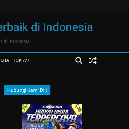
erbaik di Indonesia
t di Indonesia
ECHAT HOKI777
Hubungi Kami Di :