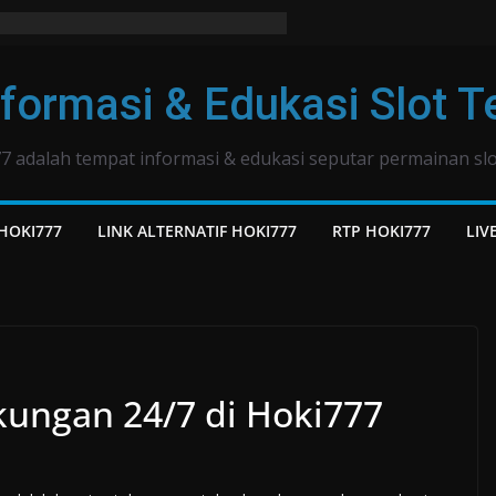
formasi & Edukasi Slot T
7 adalah tempat informasi & edukasi seputar permainan slo
HOKI777
LINK ALTERNATIF HOKI777
RTP HOKI777
LIV
kungan 24/7 di Hoki777