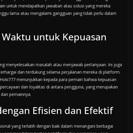
main untuk mendapatkan jawaban atau solusi yang mereka
nggu lama atau mengalami gangguan yang tidak perlu dalam
 Waktu untuk Kepuasan
ang menyelesaikan masalah atau menjawab pertanyaan. Ini juga
rhargai dan terdukung selama perjalanan mereka di platform.
Hoki777 menunjukkan kepada para pemain bahwa kepuasan
percayaan dan loyalitas di antara pengguna, yang merupakan
m dan pemainnya.
ngan Efisien dan Efektif
esional yang terlatih dengan baik dalam menangani berbagai