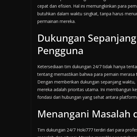
cepat dan efisien. Hal ini memungkinkan para pe
butuhkan dalam waktu singkat, tanpa harus menu
permainan mereka.
Dukungan Sepanjang
Pengguna
Ketersediaan tim dukungan 24/7 tidak hanya tent
tentang memastikan bahwa para pemain merasa te
Dengan memberikan dukungan sepanjang waktu, 
mereka adalah prioritas utama. Ini membangun ke
fondasi dari hubungan yang sehat antara platfor
Menangani Masalah de
Tim dukungan 24/7 Hoki777 terdiri dari para prof