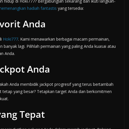
 hidup di Hoki777? Bergabunglah sekarang dan ikuti langkah-
memenangkan hadiah fantastis
yang tersedia:
vorit Anda
di
Hoki777
. Kami menawarkan berbagai macam permainan,
an banyak lagi. Pilihlah permainan yang paling Anda kuasai atau
an Anda.
ackpot Anda
Apakah Anda membidik jackpot progresif yang terus bertambah
kpot tetap yang besar? Tetapkan target Anda dan berkomitmen
kuat.
yang Tepat