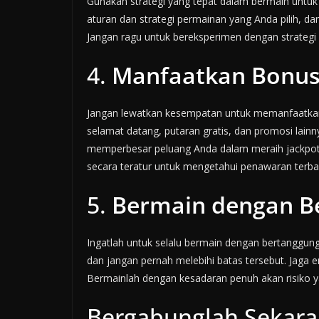
Gunakan strategi yang tepat dalam bermain untuk
aturan dan strategi permainan yang Anda pilih, d
Jangan ragu untuk bereksperimen dengan strategi
4.
Manfaatkan Bonus
Jangan lewatkan kesempatan untuk memanfaatkan
selamat datang, putaran gratis, dan promosi lai
memperbesar peluang Anda dalam meraih jackpot
secara teratur untuk mengetahui penawaran terbar
5.
Bermain dengan B
Ingatlah untuk selalu bermain dengan bertanggu
dan jangan pernah melebihi batas tersebut. Jaga em
Bermainlah dengan kesadaran penuh akan risiko y
Bergabunglah Sekaran