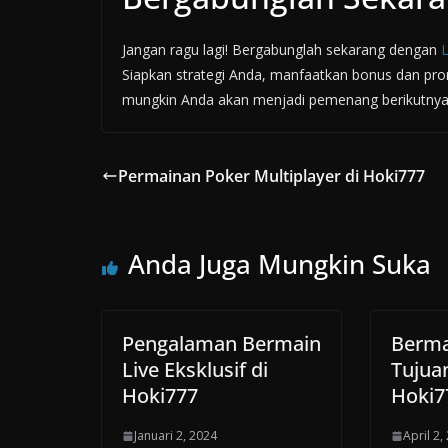
Jangan ragu lagi! Bergabunglah sekarang dengan
Siapkan strategi Anda, manfaatkan bonus dan pro
mungkin Anda akan menjadi pemenang berikutnya 
Permainan Poker Multiplayer di Hoki777
Anda Juga Mungkin Suka
Pengalaman Bermain
Berma
Live Eksklusif di
Tujuan
Hoki777
Hoki7
Januari 2, 2024
April 2,