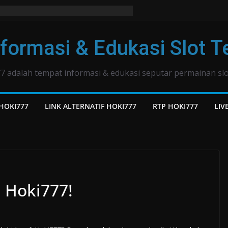
formasi & Edukasi Slot T
7 adalah tempat informasi & edukasi seputar permainan slo
HOKI777
LINK ALTERNATIF HOKI777
RTP HOKI777
LIV
i Hoki777!