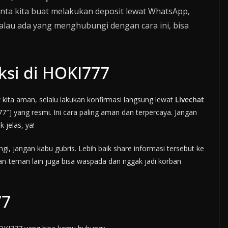
ta kita buat melakukan deposit lewat WhatsApp,
kalau ada yang menghubungi dengan cara ini, bisa
ksi di HOKI777
kita aman, selalu lakukan konfirmasi langsung lewat
Livechat
7″] yang resmi. Ini cara paling aman dan terpercaya. Jangan
 jelas, ya!
 jangan kabu gubris. Lebih baik share informasi tersebut ke
an-teman lain juga bisa waspada dan nggak jadi korban
77