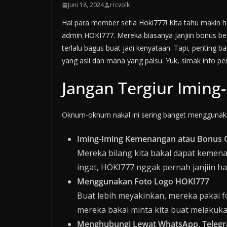
Juni 18, 2024
rrcvolk
Hai para member setia Hoki777! Kita tahu makin 
admin HOKI777. Mereka biasanya janjiin bonus be
terlalu bagus buat jadi kenyataan. Tapi, penting 
yang asli dan mana yang palsu. Yuk, simak info pen
Jangan Tergiur Iming
Oknum-oknum nakal ini sering banget menggunakan 
Iming-Iming Kemenangan atau Bonus 
Mereka bilang kita bakal dapat kemena
ingat, HOKI777 nggak pernah janjiin hal
Menggunakan Foto Logo HOKI777
Buat lebih meyakinkan, mereka pakai fo
mereka bakal minta kita buat melakukan
Menghubungi Lewat WhatsApp, Telegr