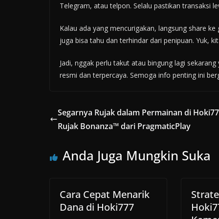
Telegram, atau telpon. Selalu pastikan transaksi 
Kalau ada yang mencurigakan, langsung share ke 
juga bisa tahu dan terhindar dari penipuan. Yuk, k
Jadi, nggak perlu takut atau bingung lagi sekarang
resmi dan terpercaya. Semoga info penting ini ber
Segarnya Rujak dalam Permainan di Hoki77
Rujak Bonanza™ dari PragmaticPlay
Anda Juga Mungkin Suka
Cara Cepat Menarik
Strat
Dana di Hoki777
Hoki7