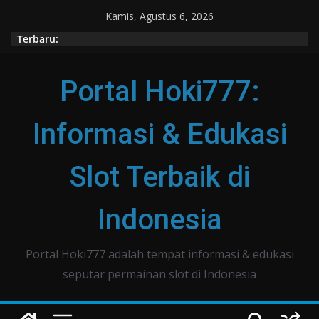
Skip
Kamis, Agustus 6, 2026
to
Terbaru:
content
Portal Hoki777:
Informasi & Edukasi
Slot Terbaik di
Indonesia
Portal Hoki777 adalah tempat informasi & edukasi
seputar permainan slot di Indonesia