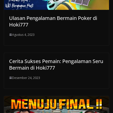
Ulasan Pengalaman Bermain Poker di
Hoki777
Agustus 4, 2023
Cerita Sukses Pemain: Pengalaman Seru
Bermain di Hoki777
Desember 24, 2023