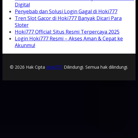
Digital
Penyebab dan Solusi Login Gagal di Hoki777
Tren Slot Gacor di Hoki777 Banyak Dicari Para
Sloter
Hoki777 Official: Situs Resmi Terpercaya 2025
Login Hoki777 Resmi – Akses Aman & Cepat ke
Akunmu!
© 2026 Hak Cipta
Hoki777
Dilindungi. Semua hak dilindungi.