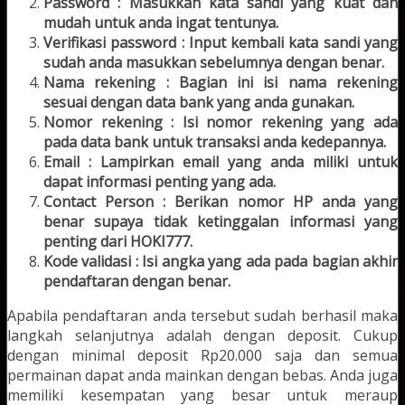
Password : Masukkan kata sandi yang kuat dan
mudah untuk anda ingat tentunya.
Verifikasi password : Input kembali kata sandi yang
sudah anda masukkan sebelumnya dengan benar.
Nama rekening : Bagian ini isi nama rekening
sesuai dengan data bank yang anda gunakan.
Nomor rekening : Isi nomor rekening yang ada
pada data bank untuk transaksi anda kedepannya.
Email : Lampirkan email yang anda miliki untuk
dapat informasi penting yang ada.
Contact Person : Berikan nomor HP anda yang
benar supaya tidak ketinggalan informasi yang
penting dari HOKI777.
Kode validasi : Isi angka yang ada pada bagian akhir
pendaftaran dengan benar.
Apabila pendaftaran anda tersebut sudah berhasil maka
langkah selanjutnya adalah dengan deposit. Cukup
dengan minimal deposit Rp20.000 saja dan semua
permainan dapat anda mainkan dengan bebas. Anda juga
memiliki kesempatan yang besar untuk meraup