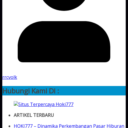
rrcvolk
Hubungi Kami Di :
ARTIKEL TERBARU
HOKI777 – Dinamika Perkembangan Pasar Hiburan