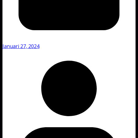
Januari 27, 2024