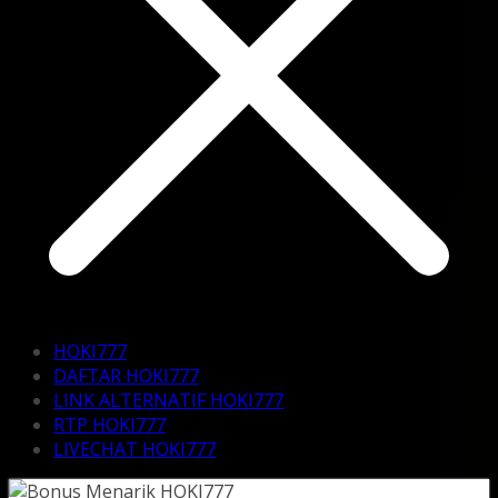
HOKI777
DAFTAR HOKI777
LINK ALTERNATIF HOKI777
RTP HOKI777
LIVECHAT HOKI777