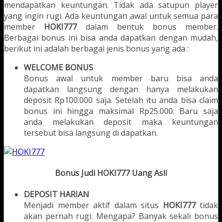
mendapatkan keuntungan. Tidak ada satupun player
yang ingin rugi. Ada keuntungan awal untuk semua para
member
HOKI777
dalam bentuk bonus member.
Berbagai bonus ini bisa anda dapatkan dengan mudah,
berikut ini adalah berbagai jenis bonus yang ada :
WELCOME BONUS
Bonus awal untuk member baru bisa anda
dapatkan langsung dengan hanya melakukan
deposit Rp100.000 saja. Setelah itu anda bisa claim
bonus ini hingga maksimal Rp25.000. Baru saja
anda melakukan deposit maka keuntungan
tersebut bisa langsung di dapatkan.
Bonus Judi HOKI777 Uang Asli
DEPOSIT HARIAN
Menjadi member aktif dalam situs
HOKI777
tidak
akan pernah rugi. Mengapa? Banyak sekali bonus