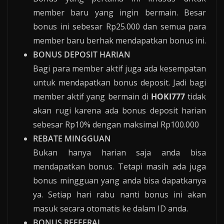
member baru yang ingin bermain. Besar
bonus ini sebesar Rp25.000 dan semua para
member baru berhak mendapatkan bonus ini.
BONUS DEPOSIT HARIAN
Bagi para member aktif juga ada kesempatan
untuk mendapatkan bonus deposit. Jadi bagi
member aktif yang bermain di
HOKI777
tidak
akan rugi karena ada bonus deposit harian
sebesar Rp10% dengan maksimal Rp100.000
REBATE MINGGUAN
Bukan hanya harian saja anda bisa
mendapatkan bonus. Tetapi masih ada juga
bonus mingguan yang anda bisa dapatkanya
ya. Setiap hari rabu nanti bonus ini akan
masuk secara otomatis ke dalam ID anda.
BONUS REFFERAL