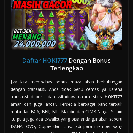
Daftar HOKI777
Dengan Bonus
Terlengkap
Jika kita membahas bonus maka akan berhubungan
dengan transaksi. Anda tidak perlu cemas ya karena
transaksi deposit dan withdraw dalam situs
HOKI777
aman dan juga lancar. Tersedia berbagai bank terbaik
mulai dari BCA, BNI, BRI, Mandiri dan CIMB Niaga. Selain
itu pula juga ada e-wallet yang bisa anda gunakan seperti
DANA, OVO, Gopay dan Link. Jadi para member yang