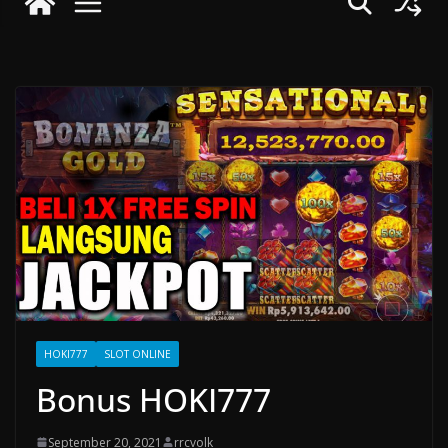
HOKI777
SLOT ONLINE
Bonus HOKI777
September 20, 2021
rrcvolk