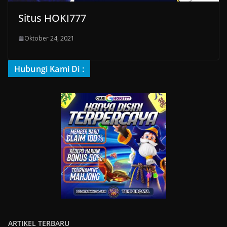
Situs HOKI777
Oktober 24, 2021
Hubungi Kami Di :
ARTIKEL TERBARU