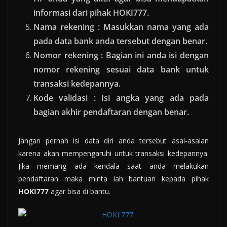
informasi dari pihak HOKI777.
Nama rekening : Masukkan nama yang ada
pada data bank anda tersebut dengan benar.
Nomor rekening : Bagian ini anda isi dengan
nomor rekening sesuai data bank untuk
transaksi kedepannya.
Kode validasi : Isi angka yang ada pada
bagian akhir pendaftaran dengan benar.
Jangan pernah isi data diri anda tersebut asal-asalan
karena akan mempengaruhi untuk transaksi kedepannya.
Jika memang ada kendala saat anda melakukan
pendaftaran maka minta lah bantuan kepada pihak
HOKI777
agar bisa di bantu.