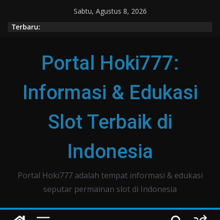
Skip
Sabtu, Agustus 8, 2026
to
Terbaru:
content
Portal Hoki777:
Informasi & Edukasi
Slot Terbaik di
Indonesia
Portal Hoki777 adalah tempat informasi & edukasi
seputar permainan slot di Indonesia