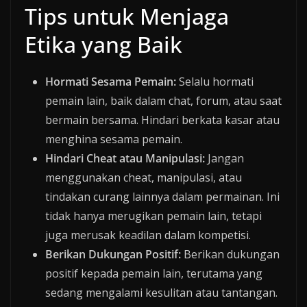
Tips untuk Menjaga
Etika yang Baik
Hormati Sesama Pemain:
Selalu hormati
pemain lain, baik dalam chat, forum, atau saat
bermain bersama. Hindari berkata kasar atau
menghina sesama pemain.
Hindari Cheat atau Manipulasi:
Jangan
menggunakan cheat, manipulasi, atau
tindakan curang lainnya dalam permainan. Ini
tidak hanya merugikan pemain lain, tetapi
juga merusak keadilan dalam kompetisi.
Berikan Dukungan Positif:
Berikan dukungan
positif kepada pemain lain, terutama yang
sedang mengalami kesulitan atau tantangan.