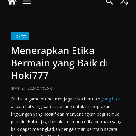
HOKI777
Menerapkan Etika
Bermain yang Baik di
Hoki777
Mei 21, 2024
rrcvolk
Di dunia game online, menjaga etika bermain
yang baik
adalah hal yang sangat penting untuk menciptakan
lingkungan yang positif dan menyenangkan bagi semua
pemain. Hal ini juga berlaku, di mana etika bermain yang
baik dapat meningkatkan pengalaman bermain secara