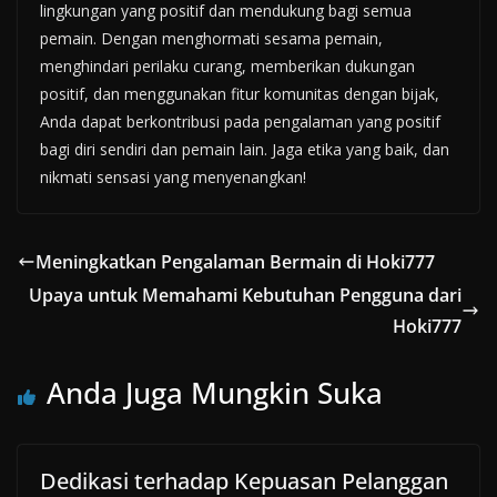
lingkungan yang positif dan mendukung bagi semua
pemain. Dengan menghormati sesama pemain,
menghindari perilaku curang, memberikan dukungan
positif, dan menggunakan fitur komunitas dengan bijak,
Anda dapat berkontribusi pada pengalaman yang positif
bagi diri sendiri dan pemain lain. Jaga etika yang baik, dan
nikmati sensasi yang menyenangkan!
Meningkatkan Pengalaman Bermain di Hoki777
Upaya untuk Memahami Kebutuhan Pengguna dari
Hoki777
Anda Juga Mungkin Suka
Dedikasi terhadap Kepuasan Pelanggan