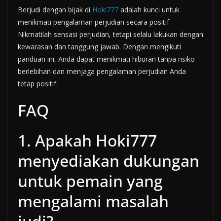
Berjudi dengan bijak di
Hoki777
adalah kunci untuk
menikmati pengalaman perjudian secara positif.
Nikmatilah sensasi perjudian, tetapi selalu lakukan dengan
kewarasan dan tanggung jawab. Dengan mengikuti
panduan ini, Anda dapat menikmati hiburan tanpa risiko
berlebihan dan menjaga pengalaman perjudian Anda
tetap positif.
FAQ
1. Apakah Hoki777
menyediakan dukungan
untuk pemain yang
mengalami masalah