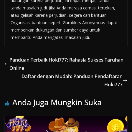
hubungan karena perjudian, ini dapat menjadi tanda-
tanda masalah judi. Jika Anda merasa cemas, tertekan,
atau gelisah karena perjudian, segera cari bantuan.
Organisasi bantuan seperti Gamblers Anonymous dapat
memberikan dukungan dan sumber daya untuk
membantu Anda mengatasi masalah judi.
Panduan Terbaik Hoki777: Rahasia Sukses Taruhan
Online
Daftar dengan Mudah: Panduan Pendaftaran
Hoki777
Anda Juga Mungkin Suka