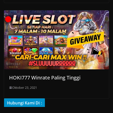
HOKI777 Winrate Paling Tinggi
Oktober 23, 2021
Hubungi Kami Di :