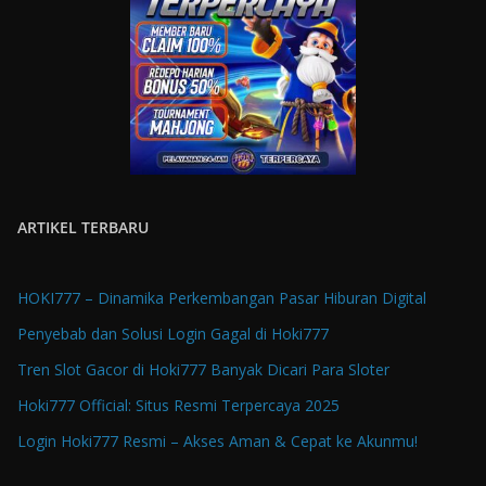
ARTIKEL TERBARU
HOKI777 – Dinamika Perkembangan Pasar Hiburan Digital
Penyebab dan Solusi Login Gagal di Hoki777
Tren Slot Gacor di Hoki777 Banyak Dicari Para Sloter
Hoki777 Official: Situs Resmi Terpercaya 2025
Login Hoki777 Resmi – Akses Aman & Cepat ke Akunmu!