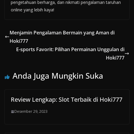
pengetahuan berharga, dan nikmati pengalaman taruhan
online yang lebih kaya!
Menjamin Pengalaman Bermain yang Aman di
Hoki777
E-sports Favorit: Pilihan Permainan Unggulan di
Hoki777
Anda Juga Mungkin Suka
Review Lengkap: Slot Terbaik di Hoki777
Desember 29, 2023