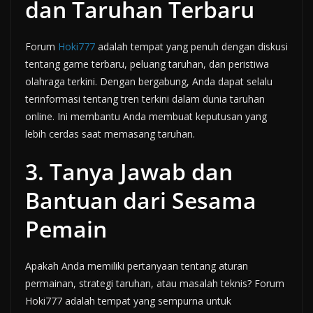
dan Taruhan Terbaru
Forum
Hoki777
adalah tempat yang penuh dengan diskusi
tentang game terbaru, peluang taruhan, dan peristiwa
olahraga terkini. Dengan bergabung, Anda dapat selalu
terinformasi tentang tren terkini dalam dunia taruhan
online. Ini membantu Anda membuat keputusan yang
lebih cerdas saat memasang taruhan.
3. Tanya Jawab dan
Bantuan dari Sesama
Pemain
Apakah Anda memiliki pertanyaan tentang aturan
permainan, strategi taruhan, atau masalah teknis? Forum
Hoki777 adalah tempat yang sempurna untuk