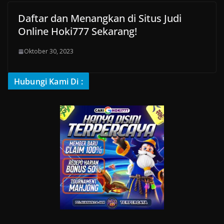
Daftar dan Menangkan di Situs Judi
Online Hoki777 Sekarang!
Oktober 30, 2023
Hubungi Kami Di :