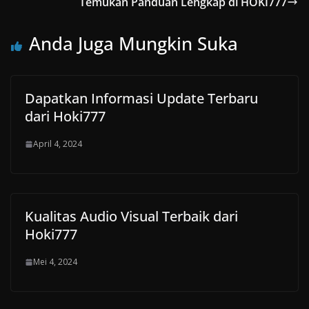
Temukan Panduan Lengkap di HOKI777
Anda Juga Mungkin Suka
Dapatkan Informasi Update Terbaru
dari Hoki777
April 4, 2024
Kualitas Audio Visual Terbaik dari
Hoki777
Mei 4, 2024