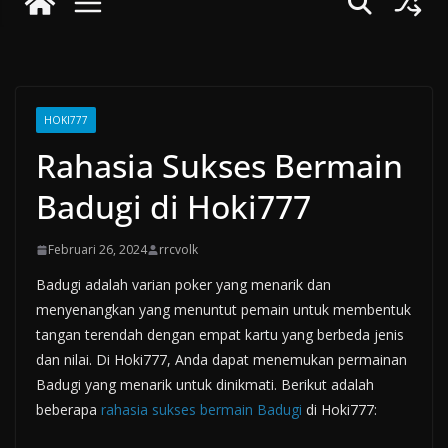
HOKI777
Rahasia Sukses Bermain
Badugi di Hoki777
Februari 26, 2024
rrcvolk
Badugi adalah varian poker yang menarik dan
menyenangkan yang menuntut pemain untuk membentuk
tangan terendah dengan empat kartu yang berbeda jenis
dan nilai. Di Hoki777, Anda dapat menemukan permainan
Badugi yang menarik untuk dinikmati. Berikut adalah
beberapa
rahasia sukses bermain Badugi
di Hoki777: