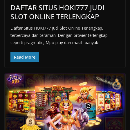
DAFTAR SITUS HOKI777 JUDI
SLOT ONLINE TERLENGKAP
Daftar Situs HOKI777 Judi Slot Online Terlengkap,
terpercaya dan teraman. Dengan provier terlengkap
seperti pragmatic, Mpo play dan masih banyak
Read More