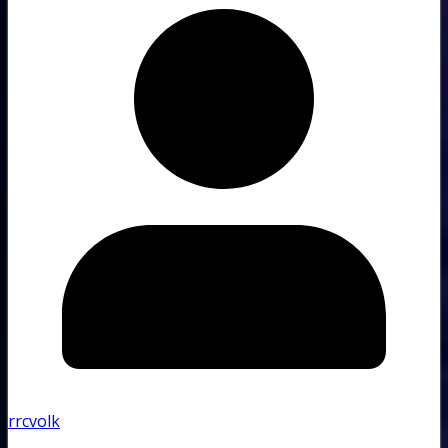
rrcvolk