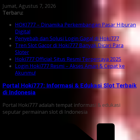
Skip
Jumat, Agustus 7, 2026
to
Terbaru:
content
HOKI777 – Dinamika Perkembangan Pasar Hiburan
Digital
Penyebab dan Solusi Login Gagal di Hoki777
Tren Slot Gacor di Hoki777 Banyak Dicari Para
Sloter
Hoki777 Official: Situs Resmi Terpercaya 2025
Login Hoki777 Resmi – Akses Aman & Cepat ke
Akunmu!
Portal Hoki777: Informasi & Edukasi Slot Terbaik
di Indonesia
Portal Hoki777 adalah tempat informasi & edukasi
seputar permainan slot di Indonesia