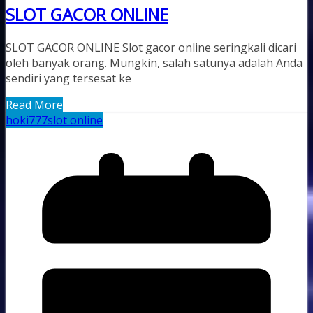
SLOT GACOR ONLINE
SLOT GACOR ONLINE Slot gacor online seringkali dicari
oleh banyak orang. Mungkin, salah satunya adalah Anda
sendiri yang tersesat ke
Read More
hoki777
slot online