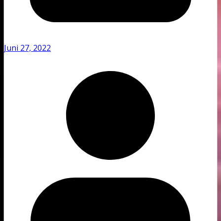
Juni 27, 2022