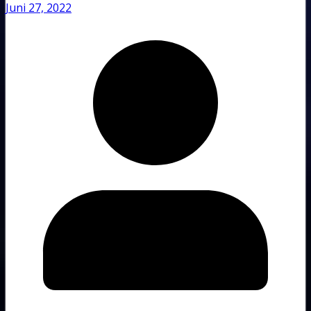
Juni 27, 2022