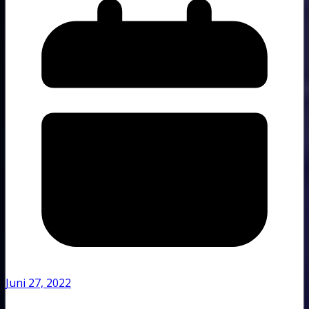
Juni 27, 2022