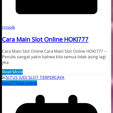
rrcvolk
Cara Main Slot Online HOKI777
Cara Main Slot Online Cara Main Slot Online HOKI777 –
Penulis sangat yakin bahwa kita semua tidak asing lagi
jika
Read More
hoki777
slot online