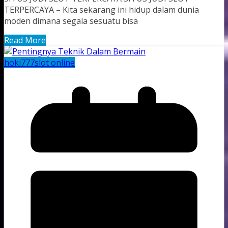
TERPERCAYA – Kita sekarang ini hidup dalam dunia
moden dimana segala sesuatu bisa
Read More
hoki777
slot online