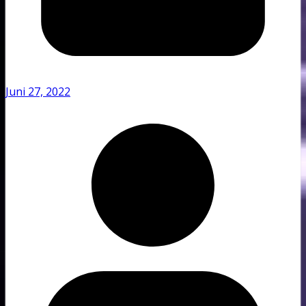
Juni 27, 2022