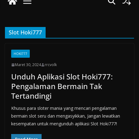
Slot Hoki777
HOKI777
Maret 30, 2024
rrcvolk
Unduh Aplikasi Slot Hoki777:
Pengalaman Bermain Tak
Tertandingi
Khusus para sloter mania yang mencari pengalaman
bermain slot seru dan mengasyikkan, Jangan lewatkan
kesempatan untuk mengunduh aplikasi Slot Hoki777!